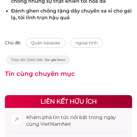
chồng nhưng sự thật khiến tôi hóa đá
Đánh ghen chồng tặng dây chuyền xa xỉ cho gái
lạ, tôi lĩnh trọn hậu quả
Chủ đề:
Quán karaoke
ngoại tình
Tin cùng chuyên mục
LIÊN KẾT HỮU ÍCH
Khám phá
tin tức
nổi bật trong ngày
cùng VietNamNet