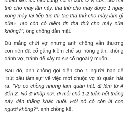
nhiều lần, lúc nào cũng nói vì con. Ừ vì con, tao tha
thứ cho mày lần này, tha thứ cho mày được 1 ngày
xong mày lại tiếp tục thì tao tha thứ cho mày làm gì
nữa? Tao còn có niềm tin tha thứ cho mày nữa
không?",
ông chồng dằn mặt.
Dù mắng chửi vợ nhưng anh chồng vẫn thương
con nên đã cố gắng kiềm chế sự nóng giận, không
đánh vợ, tránh để xảy ra sự cố ngoài ý muốn.
Sau đó, anh chồng gọi điện cho 1 người bạn để
"trút bầu tâm sự" về việc mới chuộc vợ từ quán hát
ra.
"Vợ có chồng nhưng làm quán hát, đi làm từ A
đến Z. Nó đi khắp nơi, đi mỗi chỗ 1-2 tuần hết thằng
này đến thằng khác nuôi. Hỏi nó có còn là con
người không?",
anh chồng kể.