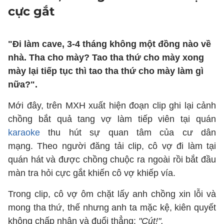
cực gắt
"Đi làm cave, 3-4 tháng không một đồng nào về
nhà. Tha cho mày? Tao tha thứ cho mày xong
mày lại tiếp tục thì tao tha thứ cho mày làm gì
nữa?".
Mới đây, trên MXH xuất hiện đoạn clip ghi lại cảnh
chồng bắt quả tang vợ làm tiếp viên tại quán
karaoke
thu hút sự quan tâm của cư dân
mạng. Theo người đăng tải clip, cô vợ đi làm tại
quán hát và được chồng chuộc ra ngoài rồi bắt đầu
màn tra hỏi cực gắt khiến cô vợ khiếp vía.
Trong clip, cô vợ ôm chặt lấy anh chồng xin lỗi và
mong tha thứ, thế nhưng anh ta mặc kệ, kiên quyết
không chấp nhận và đuổi thẳng:
"Cút!".