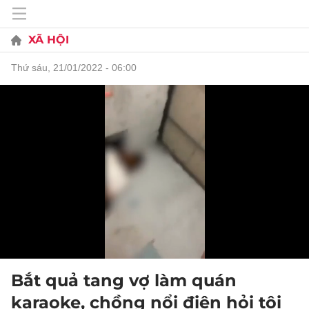
XÃ HỘI
thứ sáu, 21/01/2022 - 06:00
Bắt quả tang vợ làm quán
karaoke, chồng nổi điên hỏi tội