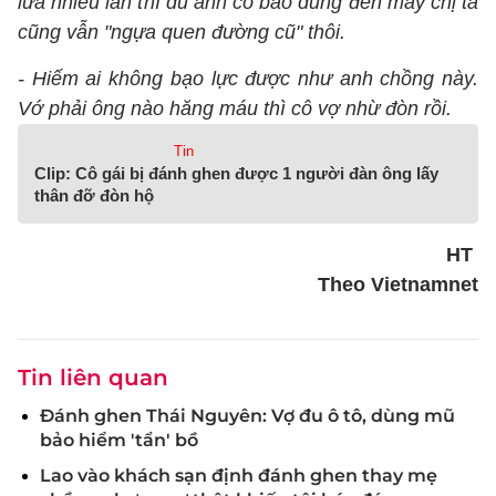
lừa nhiều lần thì dù anh có bao dung đến mấy chị ta
cũng vẫn "ngựa quen đường cũ" thôi.
- Hiếm ai không bạo lực được như anh chồng này.
Vớ phải ông nào hăng máu thì cô vợ nhừ đòn rồi.
Tin
Clip: Cô gái bị đánh ghen được 1 người đàn ông lấy
thân đỡ đòn hộ
HT
Theo Vietnamnet
Tin liên quan
Đánh ghen Thái Nguyên: Vợ đu ô tô, dùng mũ
bảo hiểm 'tẩn' bồ
Lao vào khách sạn định đánh ghen thay mẹ