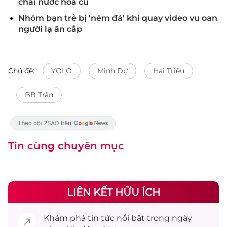
chai nước hoa cũ
Nhóm bạn trẻ bị 'ném đá' khi quay video vu oan
người lạ ăn cắp
Chủ đề:
YOLO
Minh Dự
Hải Triều
BB Trần
Tin cùng chuyên mục
LIÊN KẾT HỮU ÍCH
Khám phá
tin tức
nổi bật trong ngày