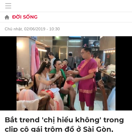
ĐỜI SỐNG
chủ nhật, 02/06/2019 - 10:30
Bắt trend 'chị hiểu không' trong
clip cô gái trộm đồ ở Sài Gòn,