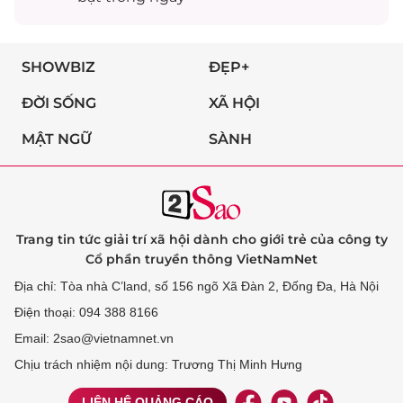
SHOWBIZ
ĐẸP+
ĐỜI SỐNG
XÃ HỘI
MẬT NGỮ
SÀNH
Trang tin tức giải trí xã hội dành cho giới trẻ của công ty
Cổ phần truyền thông VietNamNet
Địa chỉ: Tòa nhà C’land, số 156 ngõ Xã Đàn 2, Đống Đa, Hà Nội
Điện thoại: 094 388 8166
Email: 2sao@vietnamnet.vn
Chịu trách nhiệm nội dung: Trương Thị Minh Hưng
LIÊN HỆ QUẢNG CÁO