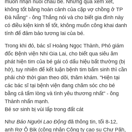
muốn nhận nuôi cháu bé. Nhưng qua xem xét,
không tốt bằng hoàn cảnh của cặp vợ chồng ở TP
Đà Nẵng" - ông Thắng nói và cho biết gia đình này
có điều kiện kinh tế tốt, không muốn công khai danh
tính để đảm bảo tương lai của bé.
Trong khi đó, bác sĩ Hoàng Ngọc Thành, Phó giám
đốc Bệnh viện Nhi Gia Lai, cho biết qua siêu âm
phát hiện tim của bé gái có dấu hiệu bất thường (bị
hở), tuy nhiên để kết luận bệnh tim bẩm sinh thì cần
phải chờ thời gian theo dõi, thăm khám. "Hiện tại
các bác sĩ tại bệnh viện đang chăm sóc cho bé
bằng cả tấm lòng và tình yêu thương nhất" - ông
Thành nhấn mạnh.
Bé sơ sinh bị vùi lấp trong đất cát
Như
Báo Người Lao Động
đã thông tin, tối 8-12,
anh Rơ Ô Bik (công nhân Công ty cao su Chư Păh,