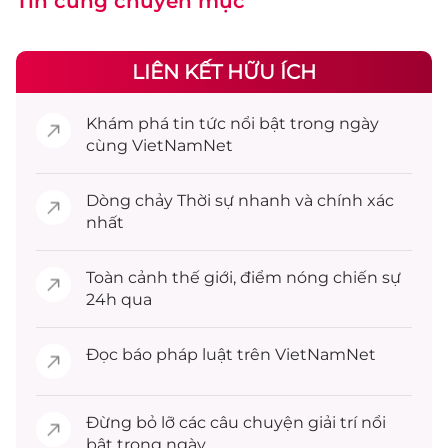
Tin cùng chuyên mục
LIÊN KẾT HỮU ÍCH
Khám phá
tin tức
nổi bật trong ngày
cùng VietNamNet
Dòng chảy
Thời sự
nhanh và chính xác
nhất
Toàn cảnh
thế giới
, điểm nóng chiến sự
24h qua
Đọc
báo pháp luật
trên VietNamNet
Đừng bỏ lỡ các câu chuyện
giải trí
nổi
bật trong ngày