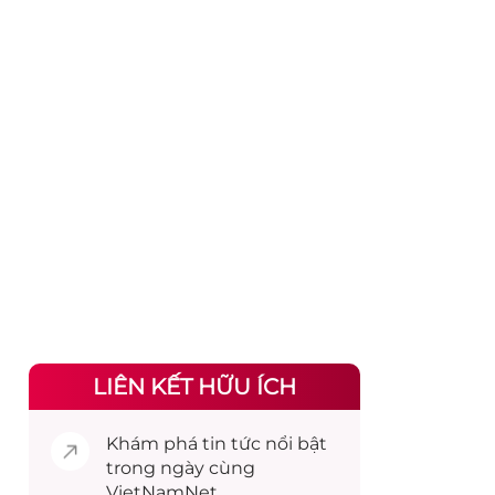
LIÊN KẾT HỮU ÍCH
Khám phá
tin tức
nổi bật
trong ngày cùng
VietNamNet