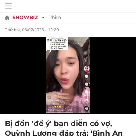
SHOWBIZ
Phim
thứ hai, 06/02/2023 - 12:30
Bị đồn 'để ý' bạn diễn có vợ,
Quỳnh Lương đáp trả: 'Bình An