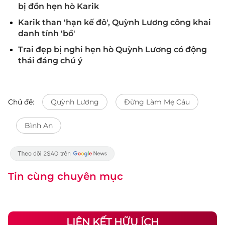
bị đồn hẹn hò Karik
Karik than 'hạn kế đô', Quỳnh Lương công khai
danh tính 'bồ'
Trai đẹp bị nghi hẹn hò Quỳnh Lương có động
thái đáng chú ý
Chủ đề:
Quỳnh Lương
Đừng Làm Mẹ Cáu
Bình An
Tin cùng chuyên mục
LIÊN KẾT HỮU ÍCH