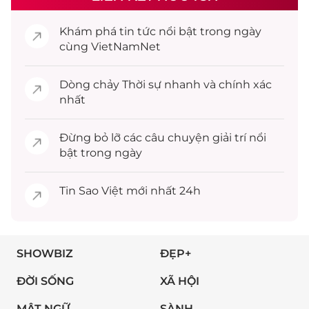
Khám phá
tin tức
nổi bật trong ngày
cùng VietNamNet
Dòng chảy
Thời sự
nhanh và chính xác
nhất
Đừng bỏ lỡ các câu chuyện
giải trí
nổi
bật trong ngày
Tin
Sao Việt
mới nhất 24h
SHOWBIZ
ĐẸP+
ĐỜI SỐNG
XÃ HỘI
MẬT NGỮ
SÀNH