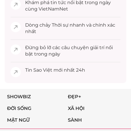
Khám phá
tin tức
nổi bật trong ngày
cùng VietNamNet
Dòng chảy
Thời sự
nhanh và chính xác
nhất
Đừng bỏ lỡ các câu chuyện
giải trí
nổi
bật trong ngày
Tin
Sao Việt
mới nhất 24h
SHOWBIZ
ĐẸP+
ĐỜI SỐNG
XÃ HỘI
MẬT NGỮ
SÀNH