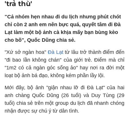
'trả thù'
"Cả nhóm hẹn nhau đi du lịch nhưng phút chót
chỉ còn 2 anh em nên bực quá, quyết tâm đi Đà
Lạt làm một bộ ảnh cà khịa mấy bạn bùng kèo
cho bõ", Quốc Dũng chia sẻ.
"Xứ sở ngàn hoa"
Đà Lạt
từ lâu trở thành điểm đến
"đi bao lần không chán" của giới trẻ. Điểm mà chỉ
"1m2 có cả ngàn góc sống ảo" hay nơi ra đời một
loạt bộ ảnh bá đạo, không kém phần lầy lội.
Mới đây, bộ ảnh "giận nhau lỡ đi Đà Lạt" của hai
anh chàng Quốc Dũng (26 tuổi) và Duy Tùng (29
tuổi) chia sẻ trên một group du lịch đã nhanh chóng
nhận được sự chú ý từ dân tình.