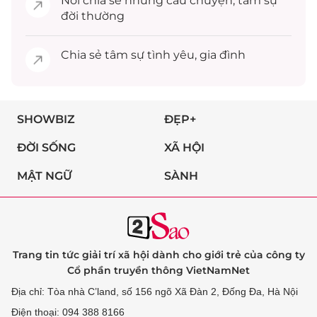
Nơi chia sẻ những câu chuyện,
tâm sự
đời thường
Chia sẻ
tâm sự
tình yêu, gia đình
SHOWBIZ
ĐẸP+
ĐỜI SỐNG
XÃ HỘI
MẬT NGỮ
SÀNH
Trang tin tức giải trí xã hội dành cho giới trẻ của công ty
Cổ phần truyền thông VietNamNet
Địa chỉ: Tòa nhà C’land, số 156 ngõ Xã Đàn 2, Đống Đa, Hà Nội
Điện thoại: 094 388 8166