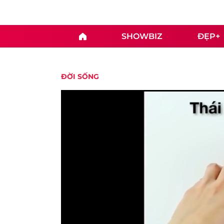
SHOWBIZ
ĐẸP+
ĐỜI SỐNG