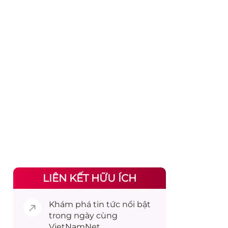
LIÊN KẾT HỮU ÍCH
Khám phá
tin tức
nổi bật
trong ngày cùng
VietNamNet