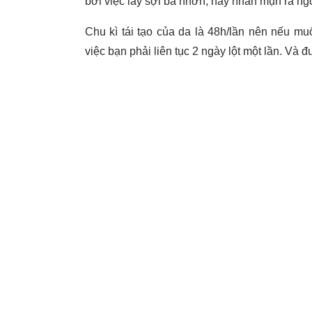
bởi việc lấy sợi bã nhờn, hay nhân mụn ra ngo
Chu kì tái tạo của da là 48h/lần nên nếu 
việc bạn phải liên tục 2 ngày lột một lần. Và 