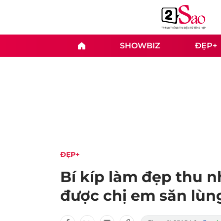
SHOWBIZ
ĐẸP+
ĐẸP+
Bí kíp làm đẹp thu n
được chị em săn lùn