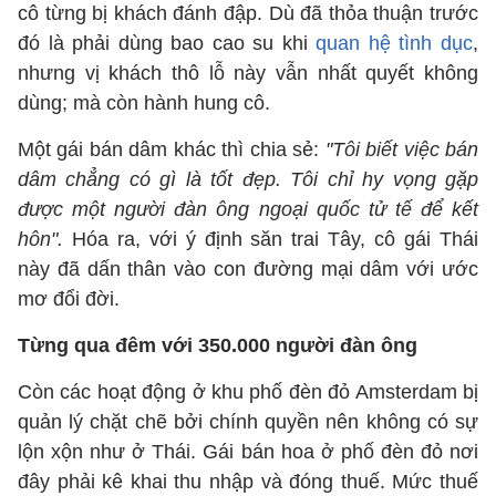
cô từng bị khách đánh đập. Dù đã thỏa thuận trước
đó là phải dùng bao cao su khi
quan hệ tình dục
,
nhưng vị khách thô lỗ này vẫn nhất quyết không
dùng; mà còn hành hung cô.
Một gái bán dâm khác thì chia sẻ:
"Tôi biết việc bán
dâm chẳng có gì là tốt đẹp. Tôi chỉ hy vọng gặp
được một người đàn ông ngoại quốc tử tế để kết
hôn".
Hóa ra, với ý định săn trai Tây, cô gái Thái
này đã dấn thân vào con đường mại dâm với ước
mơ đổi đời.
Từng qua đêm với
350.000
người đàn ông
Còn các hoạt động ở khu phố đèn đỏ Amsterdam bị
quản lý chặt chẽ bởi chính quyền nên không có sự
lộn xộn như ở Thái. Gái bán hoa ở phố đèn đỏ nơi
đây phải kê khai thu nhập và đóng thuế. Mức thuế