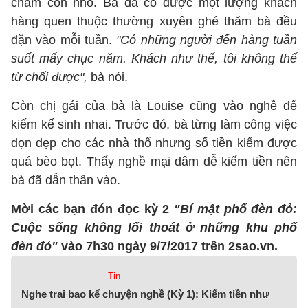
chăm con nhỏ. Bà đã có được một lượng khách
hàng quen thuộc thường xuyên ghé thăm bà đều
đặn vào mỗi tuần.
"Có những người đến hàng tuần
suốt mấy chục năm. Khách như thế, tôi không thể
từ chối được",
bà nói.
Còn chị gái của bà là Louise cũng vào nghề để
kiếm kế sinh nhai. Trước đó, bà từng làm công việc
dọn dẹp cho các nhà thổ nhưng số tiền kiếm được
quá bèo bọt. Thấy nghề mại dâm dễ kiếm tiền nên
bà đã dẫn thân vào.
Mời các bạn đón đọc kỳ 2
"Bí mật phố đèn đỏ:
Cuộc sống không lối thoát ở những khu phố
đèn đỏ"
vào 7h30 ngày 9/7/2017 trên 2sao.vn.
Tin
Nghe trai bao kể chuyện nghề (Kỳ 1): Kiếm tiền như