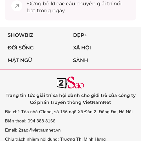
Đừng bỏ lỡ các câu chuyện
giải trí
nổi
bật trong ngày
SHOWBIZ
ĐẸP+
ĐỜI SỐNG
XÃ HỘI
MẬT NGỮ
SÀNH
Trang tin tức giải trí xã hội dành cho giới trẻ của công ty
Cổ phần truyền thông VietNamNet
Địa chỉ: Tòa nhà C’land, số 156 ngõ Xã Đàn 2, Đống Đa, Hà Nội
Điện thoại: 094 388 8166
Email: 2sao@vietnamnet.vn
Chịu trách nhiệm nội dung: Trương Thị Minh Hưng