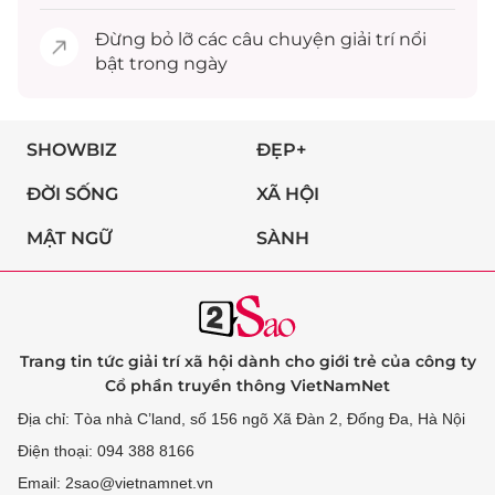
Đừng bỏ lỡ các câu chuyện
giải trí
nổi
bật trong ngày
SHOWBIZ
ĐẸP+
ĐỜI SỐNG
XÃ HỘI
MẬT NGỮ
SÀNH
Trang tin tức giải trí xã hội dành cho giới trẻ của công ty
Cổ phần truyền thông VietNamNet
Địa chỉ: Tòa nhà C’land, số 156 ngõ Xã Đàn 2, Đống Đa, Hà Nội
Điện thoại: 094 388 8166
Email: 2sao@vietnamnet.vn