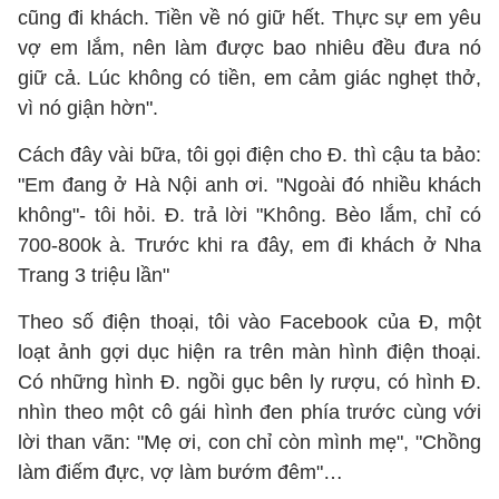
cũng đi khách. Tiền về nó giữ hết. Thực sự em yêu
vợ em lắm, nên làm được bao nhiêu đều đưa nó
giữ cả. Lúc không có tiền, em cảm giác nghẹt thở,
vì nó giận hờn".
Cách đây vài bữa, tôi gọi điện cho Đ. thì cậu ta bảo:
"Em đang ở Hà Nội anh ơi. "Ngoài đó nhiều khách
không"- tôi hỏi. Đ. trả lời "Không. Bèo lắm, chỉ có
700-800k à. Trước khi ra đây, em đi khách ở Nha
Trang 3 triệu lần"
Theo số điện thoại, tôi vào Facebook của Đ, một
loạt ảnh gợi dục hiện ra trên màn hình điện thoại.
Có những hình Đ. ngồi gục bên ly rượu, có hình Đ.
nhìn theo một cô gái hình đen phía trước cùng với
lời than vãn: "Mẹ ơi, con chỉ còn mình mẹ", "Chồng
làm điếm đực, vợ làm bướm đêm"…