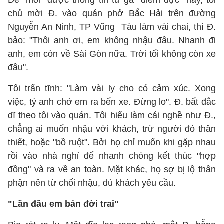
Để "moi" được thông tin từ gã "điếm đực" này, tôi
chủ mời Đ. vào quán phở Bắc Hải trên đường
Nguyễn An Ninh, TP Vũng Tàu làm vài chai, thì Đ.
bảo: "Thôi anh ơi, em không nhậu đâu. Nhanh đi
anh, em còn về Sài Gòn nữa. Trời tối không còn xe
đâu".
Tôi trấn tĩnh: "Làm vài ly cho có cảm xúc. Xong
việc, tý anh chở em ra bến xe. Đừng lo". Đ. bất đắc
dĩ theo tôi vào quán. Tôi hiểu làm cái nghề như Đ.,
chẳng ai muốn nhậu với khách, trừ người đó thân
thiết, hoặc "bồ ruột". Bởi họ chỉ muốn khi gặp nhau
rồi vào nhà nghỉ để nhanh chóng kết thúc "hợp
đồng" và ra về an toàn. Mặt khác, họ sợ bị lộ thân
phận nên từ chối nhậu, dù khách yêu cầu.
"Lần đầu em bán đời trai"