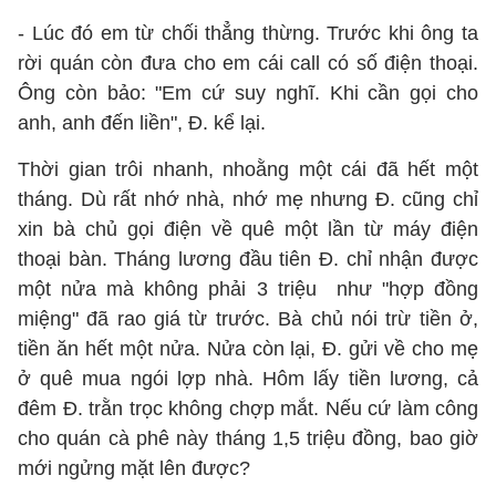
- Lúc đó em từ chối thẳng thừng. Trước khi ông ta
rời quán còn đưa cho em cái call có số điện thoại.
Ông còn bảo: "Em cứ suy nghĩ. Khi cần gọi cho
anh, anh đến liền", Đ. kể lại.
Thời gian trôi nhanh, nhoằng một cái đã hết một
tháng. Dù rất nhớ nhà, nhớ mẹ nhưng Đ. cũng chỉ
xin bà chủ gọi điện về quê một lần từ máy điện
thoại bàn. Tháng lương đầu tiên Đ. chỉ nhận được
một nửa mà không phải 3 triệu như "hợp đồng
miệng" đã rao giá từ trước. Bà chủ nói trừ tiền ở,
tiền ăn hết một nửa. Nửa còn lại, Đ. gửi về cho mẹ
ở quê mua ngói lợp nhà. Hôm lấy tiền lương, cả
đêm Đ. trằn trọc không chợp mắt. Nếu cứ làm công
cho quán cà phê này tháng 1,5 triệu đồng, bao giờ
mới ngửng mặt lên được?