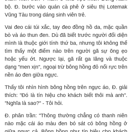
bộ. Đ. bước vào quán cà phê ở siêu thị Lotemak
Vũng Tàu trong dáng sinh viên trẻ.
Vai đeo cái túi xắc, tay đeo đồng hồ da, mặc quần
bò và áo thun đen. Dù đã biết trước người đối diện
mình là thuộc giới tính thứ ba, nhưng tôi không thể
tìm thấy một điểm nào trên người gã sự õng ẹo
hoặc yếu ớt. Ngược lại, gã rất ga lăng và thuộc
dạng "men xịn", ngoại trừ bông hồng đỏ nổi rực trên
nền áo đen giữa ngực.
Thấy tôi nhìn hình bông hồng trên ngực áo, Đ. giải
thích: "Đó là tín hiệu cho khách biết thôi mà anh".
''Nghĩa là sao?'' - Tôi hỏi.
Đ. phân trần: "Thông thường chẳng có thanh niên
nào mặc cái áo màu đen bó sát có bông hồng ở
giữa ngực cả. Bông hồng như tín hiệu cho khách