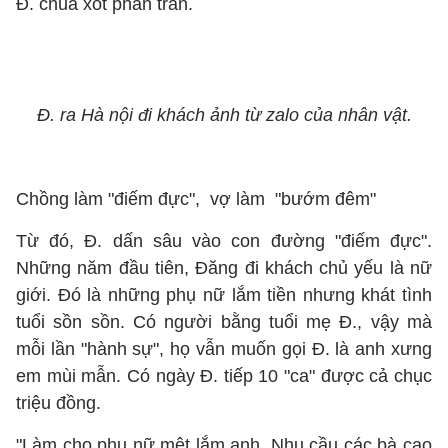
Đ. chua xót phân trần.
Đ. ra Hà nội đi khách ảnh từ zalo của nhân vật.
Chồng làm "điếm đực", vợ làm "bướm đêm"
Từ đó, Đ. dấn sâu vào con đường "điếm đực".
Những năm đầu tiên, Đăng đi khách chủ yếu là nữ
giới. Đó là những phụ nữ lắm tiền nhưng khát tình
tuổi sồn sồn. Có người bằng tuổi mẹ Đ., vậy mà
mỗi lần "hành sự", họ vẫn muốn gọi Đ. là anh xưng
em mùi mẫn. Có ngày Đ. tiếp 10 "ca" được cả chục
triệu đồng.
"Làm cho phụ nữ mệt lắm anh. Nhu cầu các bà cao