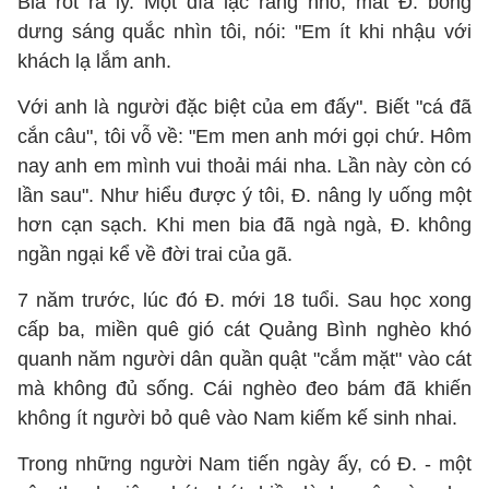
Bia rót ra ly. Một đĩa lạc rang nhỏ, mắt Đ. bỗng
dưng sáng quắc nhìn tôi, nói: "Em ít khi nhậu với
khách lạ lắm anh.
Với anh là người đặc biệt của em đấy". Biết "cá đã
cắn câu", tôi vỗ về: "Em men anh mới gọi chứ. Hôm
nay anh em mình vui thoải mái nha. Lần này còn có
lần sau". Như hiểu được ý tôi, Đ. nâng ly uống một
hơn cạn sạch. Khi men bia đã ngà ngà, Đ. không
ngần ngại kể về đời trai của gã.
7 năm trước, lúc đó Đ. mới 18 tuổi. Sau học xong
cấp ba, miền quê gió cát Quảng Bình nghèo khó
quanh năm người dân quần quật "cắm mặt" vào cát
mà không đủ sống. Cái nghèo đeo bám đã khiến
không ít người bỏ quê vào Nam kiếm kế sinh nhai.
Trong những người Nam tiến ngày ấy, có Đ. - một