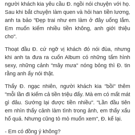
người khách kia yêu cầu Đ. ngồi nói chuyện với họ.
Sau khi bắt chuyện làm quen và hỏi han tiền lương,
anh ta bảo "Đẹp trai như em làm ở đây uổng lắm.
Em muốn kiếm nhiều tiền không, anh giới thiệu
cho".
Thoạt đầu Đ. cứ ngỡ vị khách đó nói đùa, nhưng
khi anh ta đưa ra cuốn Album có những tấm hình
sexy, những cảnh "mây mưa" nóng bỏng thì Đ. tin
rằng anh ấy nói thật.
Thấy Đ. ngạc nhiên, người khách kia "bồi" thêm
"mỗi lần đi kiếm cả tiền triệu đấy. Mà em có mất mát
gì đâu. Sướng lại được tiền nhiều". "Lần đầu tiên
em nhìn thấy cảnh làm tình trong ảnh, em thấy xấu
hổ quá. Nhưng cũng tò mò muốn xem", Đ. kể lại.
- Em có đồng ý không?