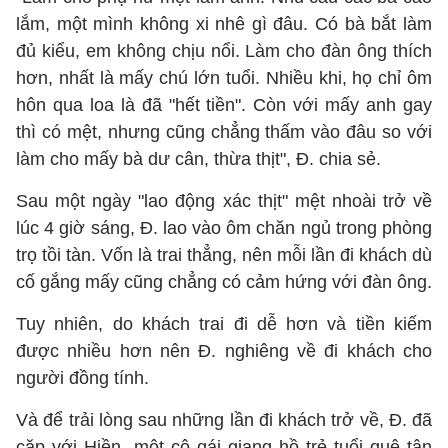
lắm, một mình không xi nhê gì đâu. Có bà bắt làm
đủ kiểu, em không chịu nổi. Làm cho đàn ông thích
hơn, nhất là mấy chú lớn tuổi. Nhiều khi, họ chỉ ôm
hôn qua loa là đã "hết tiền". Còn với mấy anh gay
thì có mệt, nhưng cũng chẳng thấm vào đâu so với
làm cho mấy bà dư cân, thừa thịt", Đ. chia sẻ.
Sau một ngày "lao động xác thịt" mệt nhoài trở về
lúc 4 giờ sáng, Đ. lao vào ôm chăn ngủ trong phòng
trọ tồi tàn. Vốn là trai thẳng, nên mỗi lần đi khách dù
cố gắng mấy cũng chẳng có cảm hứng với đàn ông.
Tuy nhiên, do khách trai đi dễ hơn và tiền kiếm
được nhiều hơn nên Đ. nghiêng về đi khách cho
người đồng tính.
Và để trải lòng sau những lần đi khách trở về, Đ. đã
cặp với Hiền- một cô gái giang hồ trẻ tuổi quê tận