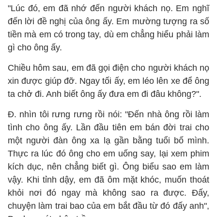
"Lúc đó, em đã nhớ đến người khách nọ. Em nghĩ
đến lời đề nghị của ông ấy. Em mường tượng ra số
tiền mà em có trong tay, dù em chẳng hiểu phải làm
gì cho ông ấy.
Chiều hôm sau, em đã gọi điện cho người khách nọ
xin được giúp đỡ. Ngay tối ấy, em léo lên xe để ông
ta chở đi. Anh biết ông ấy đưa em đi đâu không?".
Đ. nhìn tôi rưng rưng rồi nói: "Đến nhà ông rồi làm
tình cho ông ấy. Lần đầu tiên em bán đời trai cho
một người đàn ông xa lạ gần bằng tuổi bố mình.
Thực ra lúc đó ông cho em uống say, lại xem phim
kích dục, nên chẳng biết gì. Ông biểu sao em làm
vậy. Khi tỉnh dậy, em đã ôm mặt khóc, muốn thoát
khỏi nơi đó ngay mà không sao ra được. Đấy,
chuyện làm trai bao của em bắt đầu từ đó đấy anh",