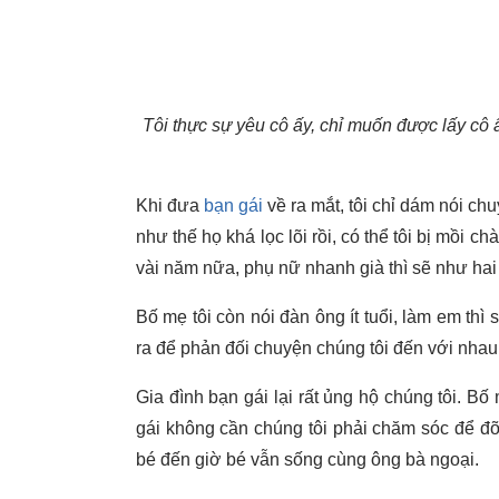
Tôi thực sự yêu cô ấy, chỉ muốn được lấy cô
Khi đưa
bạn gái
về ra mắt, tôi chỉ dám nói ch
như thế họ khá lọc lõi rồi, có thể tôi bị mồi c
vài năm nữa, phụ nữ nhanh già thì sẽ như hai
Bố mẹ tôi còn nói đàn ông ít tuổi, làm em thì
ra để phản đối chuyện chúng tôi đến với nhau
Gia đình bạn gái lại rất ủng hộ chúng tôi. Bố
gái không cần chúng tôi phải chăm sóc để đ
bé đến giờ bé vẫn sống cùng ông bà ngoại.