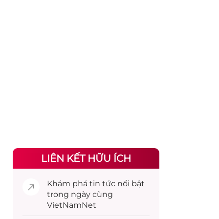
LIÊN KẾT HỮU ÍCH
Khám phá
tin tức
nổi bật
trong ngày cùng
VietNamNet