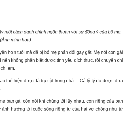
 ấy một cách danh chính ngôn thuận với sự đồng ý của bố mẹ.
(Ảnh minh họa)
uyện hơn tuổi mà đã bị bố mẹ phản đối gay gắt. Mẹ nói con gái
hài nên không phân biệt được tình yêu đích thực, rồi chuyện chỉ
 chị em.
 sao thể hiện được là trụ cột trong nhà… Cả tỷ lý do được đưa
.
 mẹ bạn gái còn nói khi chúng tôi lấy nhau, con riêng của bạn
ỡ ảnh hưởng tới cuộc sống riêng tư của hai vợ chồng như từ