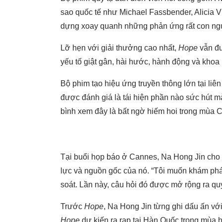
sao quốc tế như Michael Fassbender, Alicia V
dựng xoay quanh những phản ứng rất con ngư
Lỡ hẹn với giải thưởng cao nhất,
Hope
vẫn đư
yếu tố giật gân, hài hước, hành động và khoa
Bộ phim tạo hiệu ứng truyền thông lớn tại liê
được đánh giá là tái hiện phần nào sức hút 
bình xem đây là bất ngờ hiếm hoi trong mùa C
Tại buổi họp báo ở Cannes, Na Hong Jin cho
lực và nguồn gốc của nó. “Tôi muốn khám phá
soát. Lần này, câu hỏi đó được mở rộng ra quy
Trước
Hope
, Na Hong Jin từng ghi dấu ấn vớ
Hope
dự kiến ra rạp tại Hàn Quốc trong mùa 