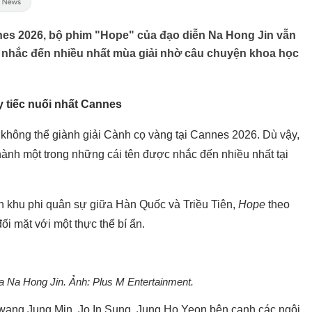
nes 2026, bộ phim "Hope" của đạo diễn Na Hong Jin vẫn
 nhắc đến nhiều nhất mùa giải nhờ câu chuyện khoa học
 tiếc nuối nhất Cannes
không thể giành giải Cành cọ vàng tại Cannes 2026. Dù vậy,
thành một trong những cái tên được nhắc đến nhiều nhất tại
n khu phi quân sự giữa Hàn Quốc và Triều Tiên,
Hope
theo
ối mặt với một thực thể bí ẩn.
a Na Hong Jin. Ảnh: Plus M Entertainment.
Hwang Jung Min, Jo In Sung, Jung Ho Yeon bên cạnh các ngôi