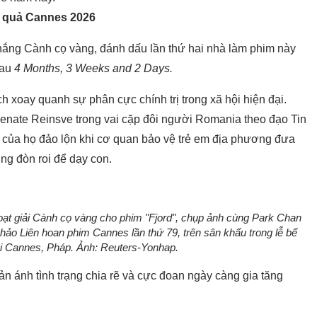
 quả Cannes 2026
thắng Cành cọ vàng, đánh dấu lần thứ hai nhà làm phim này
sau
4 Months, 3 Weeks and 2 Days.
ch xoay quanh sự phân cực chính trị trong xã hội hiện đại.
enate Reinsve trong vai cặp đôi người Romania theo đạo Tin
 của họ đảo lộn khi cơ quan bảo vệ trẻ em địa phương đưa
ng đòn roi để dạy con.
 đoạt giải Cành cọ vàng cho phim "Fjord", chụp ảnh cùng Park Chan
khảo Liên hoan phim Cannes lần thứ 79, trên sân khấu trong lễ bế
ại Cannes, Pháp. Ảnh: Reuters-Yonhap.
ản ánh tình trạng chia rẽ và cực đoan ngày càng gia tăng