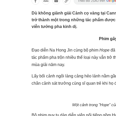
Dù không giành giải Cành cọ vàng tại Can
trở thành một trong những tác phẩm được
viễn tưởng pha kinh dị.
Phim gây
Đạo diễn Na Hong Jin cùng bộ phim
Hope
đã 
tác phẩm pha trộn nhiều thể loại này vẫn trở 
mùa giải năm nay.
Lấy bối cảnh ngôi làng cảng hẻo lánh nằm gầ
chân cảnh sát trưởng cùng sĩ quan trẻ khi họ đ
Một cảnh trong "Hope" củ
Bộ phim quy tụ dàn diễn viên nổi tiếng gồm 