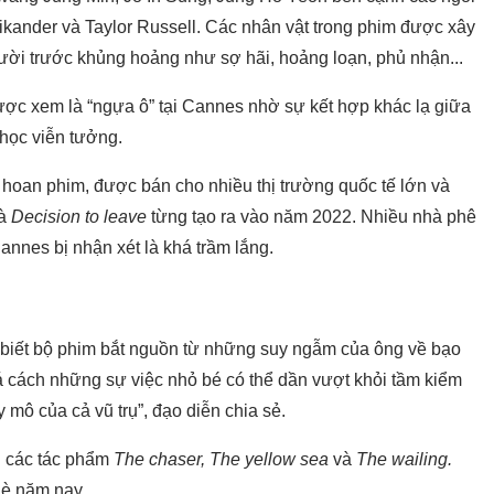
ikander và Taylor Russell. Các nhân vật trong phim được xây
ời trước khủng hoảng như sợ hãi, hoảng loạn, phủ nhận...
ợc xem là “ngựa ô” tại Cannes nhờ sự kết hợp khác lạ giữa
 học viễn tưởng.
n hoan phim, được bán cho nhiều thị trường quốc tế lớn và
mà
Decision to leave
từng tạo ra vào năm 2022. Nhiều nhà phê
annes bị nhận xét là khá trầm lắng.
 biết bộ phim bắt nguồn từ những suy ngẫm của ông về bạo
 cách những sự việc nhỏ bé có thể dần vượt khỏi tầm kiểm
 mô của cả vũ trụ”, đạo diễn chia sẻ.
i các tác phẩm
The chaser, The yellow sea
và
The wailing.
hè năm nay.