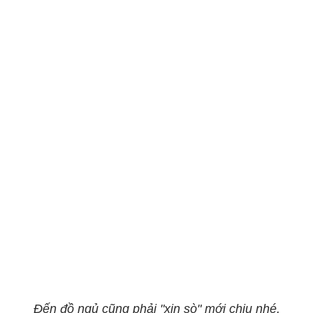
Đến đồ ngủ cũng phải "xịn sò" mới chịu nhé.