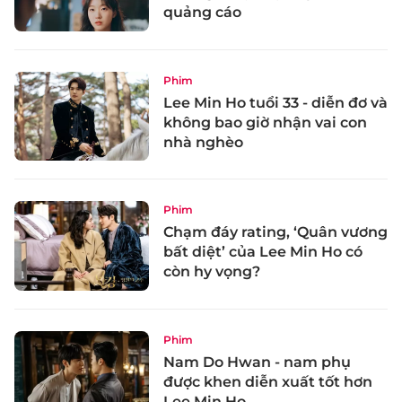
quảng cáo
Phim
Lee Min Ho tuổi 33 - diễn đơ và
không bao giờ nhận vai con
nhà nghèo
Phim
Chạm đáy rating, ‘Quân vương
bất diệt’ của Lee Min Ho có
còn hy vọng?
Phim
Nam Do Hwan - nam phụ
được khen diễn xuất tốt hơn
Lee Min Ho