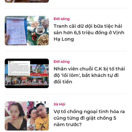
Đời sống
Tranh cãi dữ dội bữa tiệc hải
sản hơn 6,5 triệu đồng ở Vịnh
Hạ Long
Đời sống
Nhân viên chuỗi C.K bị tố thái
độ 'lồi lõm', bắt khách tự đi
đổi tiền
Xã Hội
Vợ tố chồng ngoại tình hóa ra
cũng từng đi giật chồng 5
năm trước?