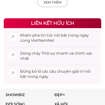
XEM THÊM
LIÊN KẾT HỮU ÍCH
Khám phá
tin tức
nổi bật trong ngày
cùng VietNamNet
Dòng chảy
Thời sự
nhanh và chính xác
nhất
Đừng bỏ lỡ các câu chuyện
giải trí
nổi
bật trong ngày
SHOWBIZ
ĐẸP+
ĐỜI SỐNG
XÃ HỘI