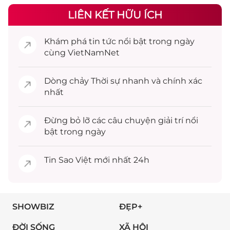
LIÊN KẾT HỮU ÍCH
Khám phá
tin tức
nổi bật trong ngày
cùng VietNamNet
Dòng chảy
Thời sự
nhanh và chính xác
nhất
Đừng bỏ lỡ các câu chuyện
giải trí
nổi
bật trong ngày
Tin
Sao Việt
mới nhất 24h
SHOWBIZ
ĐẸP+
ĐỜI SỐNG
XÃ HỘI