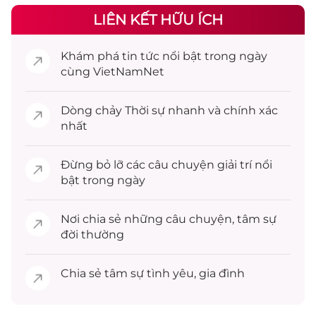
LIÊN KẾT HỮU ÍCH
Khám phá
tin tức
nổi bật trong ngày
cùng VietNamNet
Dòng chảy
Thời sự
nhanh và chính xác
nhất
Đừng bỏ lỡ các câu chuyện
giải trí
nổi
bật trong ngày
Nơi chia sẻ những câu chuyện,
tâm sự
đời thường
Chia sẻ
tâm sự
tình yêu, gia đình