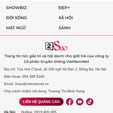
SHOWBIZ
ĐẸP+
ĐỜI SỐNG
XÃ HỘI
MẬT NGỮ
SÀNH
Trang tin tức giải trí xã hội dành cho giới trẻ của công ty
Cổ phần truyền thông VietNamNet
Địa chỉ: Tòa nhà C’land, số 156 ngõ Xã Đàn 2, Đống Đa, Hà Nội
Điện thoại: 094 388 8166
Email: 2sao@vietnamnet.vn
Chịu trách nhiệm nội dung: Trương Thị Minh Hưng
LIÊN HỆ QUẢNG CÁO
Hà Nội
Hotline:
0919 405 885