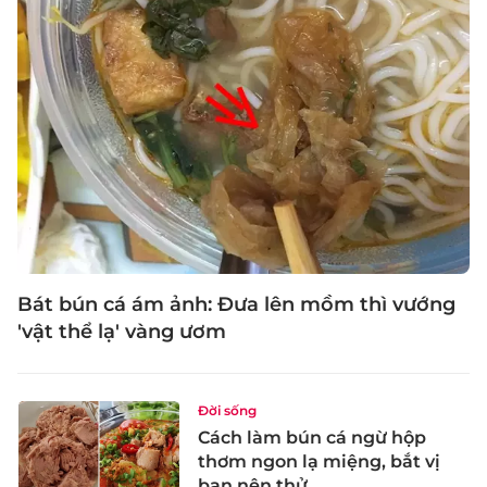
Bát bún cá ám ảnh: Đưa lên mồm thì vướng
'vật thể lạ' vàng ươm
Đời sống
Cách làm bún cá ngừ hộp
thơm ngon lạ miệng, bắt vị
bạn nên thử