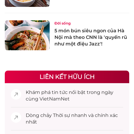
Đời sống
5 món bún siêu ngon của Hà
Nội mà theo CNN là 'quyến rũ
như một điệu Jazz'!
LIÊN KẾT HỮU ÍCH
Khám phá
tin tức
nổi bật trong ngày
cùng VietNamNet
Dòng chảy
Thời sự
nhanh và chính xác
nhất