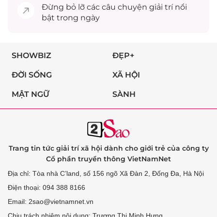
Đừng bỏ lỡ các câu chuyện
giải trí
nổi
bật trong ngày
SHOWBIZ
ĐẸP+
ĐỜI SỐNG
XÃ HỘI
MẬT NGỮ
SÀNH
Trang tin tức giải trí xã hội dành cho giới trẻ của công ty
Cổ phần truyền thông VietNamNet
Địa chỉ: Tòa nhà C’land, số 156 ngõ Xã Đàn 2, Đống Đa, Hà Nội
Điện thoại: 094 388 8166
Email: 2sao@vietnamnet.vn
Chịu trách nhiệm nội dung: Trương Thị Minh Hưng