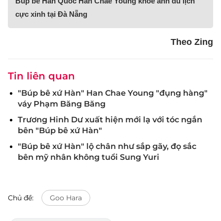
Búp bê Hàn Quốc Han Chae Young khoe ảnh du lịch
cực xinh tại Đà Nẵng
Theo Zing
Tin liên quan
"Búp bê xứ Hàn" Han Chae Young "đụng hàng"
váy Phạm Băng Băng
Trương Hinh Dư xuất hiện mới lạ với tóc ngắn
bên "Búp bê xứ Hàn"
"Búp bê xứ Hàn" lộ chân như sắp gãy, đọ sắc
bên mỹ nhân không tuổi Sung Yuri
Chủ đề:
Goo Hara