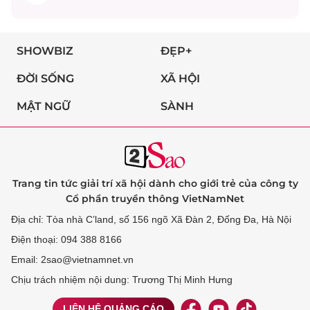
SHOWBIZ
ĐẸP+
ĐỜI SỐNG
XÃ HỘI
MẬT NGỮ
SÀNH
Trang tin tức giải trí xã hội dành cho giới trẻ của công ty
Cổ phần truyền thông VietNamNet
Địa chỉ: Tòa nhà C’land, số 156 ngõ Xã Đàn 2, Đống Đa, Hà Nội
Điện thoại: 094 388 8166
Email: 2sao@vietnamnet.vn
Chịu trách nhiệm nội dung: Trương Thị Minh Hưng
LIÊN HỆ QUẢNG CÁO