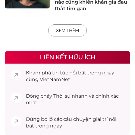
nào cũng khiến khán giả đau
thắt tim gan
XEM THÊM
LIÊN KẾT HỮU ÍCH
Khám phá
tin tức
nổi bật trong ngày
cùng VietNamNet
Dòng chảy
Thời sự
nhanh và chính xác
nhất
Đừng bỏ lỡ các câu chuyện
giải trí
nổi
bật trong ngày