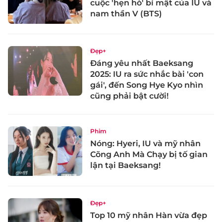
cuộc 'hẹn hò' bí mật của IU và
nam thần V (BTS)
Đẹp+
Đáng yêu nhất Baeksang
2025: IU ra sức nhắc bài 'con
gái', đến Song Hye Kyo nhìn
cũng phải bật cười!
Phim
Nóng: Hyeri, IU và mỹ nhân
Cõng Anh Mà Chạy bị tố gian
lận tại Baeksang!
Đẹp+
Top 10 mỹ nhân Hàn vừa đẹp