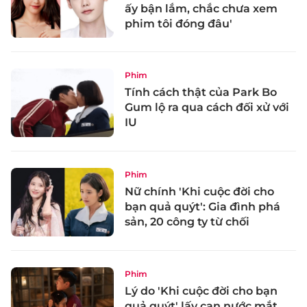
ấy bận lắm, chắc chưa xem
phim tôi đóng đâu'
Phim
Tính cách thật của Park Bo
Gum lộ ra qua cách đối xử với
IU
Phim
Nữ chính 'Khi cuộc đời cho
bạn quả quýt': Gia đình phá
sản, 20 công ty từ chối
Phim
Lý do 'Khi cuộc đời cho bạn
quả quýt' lấy cạn nước mắt