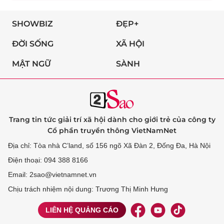
SHOWBIZ
ĐẸP+
ĐỜI SỐNG
XÃ HỘI
MẬT NGỮ
SÀNH
Trang tin tức giải trí xã hội dành cho giới trẻ của công ty
Cổ phần truyền thông VietNamNet
Địa chỉ: Tòa nhà C’land, số 156 ngõ Xã Đàn 2, Đống Đa, Hà Nội
Điện thoại: 094 388 8166
Email: 2sao@vietnamnet.vn
Chịu trách nhiệm nội dung: Trương Thị Minh Hưng
LIÊN HỆ QUẢNG CÁO