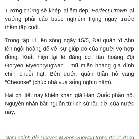
Tưởng chừng sẽ khép lại êm đẹp,
Perfect Crown
lại
vướng phải cáo buộc nghiêm trọng ngay trước
thềm tập cuối.
Trong tập 11 lên sóng ngày 15/5, Đại quân Yi Ahn
lên ngôi hoàng đế với sự giúp đỡ của người vợ hợp
đồng. Xuất hiện tại lễ đăng cơ, tân hoàng đội
Goryeo Myeonryugwan - mũ miện hoàng gia đính
chín chuỗi hạt. Bên dưới, quần thần hô vang
“Cheonse” (chúc nhà vua sống nghìn năm).
Hai chi tiết này khiến khán giả Hàn Quốc phẫn nộ.
Nguyên nhân bắt nguồn từ lịch sử lâu đời của nước
này.
Nam chính đội Goryeo Myeonryugwan trong đại lễ đăng