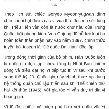
cơ.
Theo lịch sử, chiếc Goryeo Myeonryugwan đính
chín chuỗi hạt được các vị vua thời Joseon sử dụng
khi Triều Tiên vẫn còn là nước chư hầu của Trung
Quốc thời phong kiến. Vua Gojong đã nỗ lực loại bỏ
hoàn toàn thân phận này vào năm 1897, chính thức
tuyên bố Joseon là “Đế quốc Đại Hàn” độc lập.
Trong dòng thời gian của bộ phim, Hàn Quốc luôn
là quốc gia độc lập, chưa từng bị Nhật Bản chiếm
đóng và triều đại họ Yi tiếp tục trị vì sau khi bước
sang thế kỷ 20. Quốc gia này chính thức áp dụng
hệ thống quân chủ lập hiến sau khi Thế chiến thứ
hai kết thúc (1945), với gia tộc Yi vẫn duy trì địa vị
hoàng gia.
Vì lẽ đó, chiếc mũ miện phù hợp với nhân vật Yi