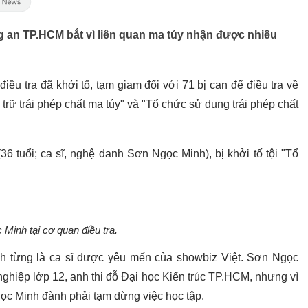
g an TP.HCM bắt vì liên quan ma túy nhận được nhiều
u tra đã khởi tố, tạm giam đối với 71 bị can để điều tra về
 trữ trái phép chất ma túy" và "Tổ chức sử dụng trái phép chất
36 tuổi; ca sĩ, nghệ danh Sơn Ngọc Minh), bị khởi tố tội "Tổ
Minh tại cơ quan điều tra.
h từng là ca sĩ được yêu mến của showbiz Việt. Sơn Ngọc
nghiệp lớp 12, anh thi đỗ Đại học Kiến trúc TP.HCM, nhưng vì
ọc Minh đành phải tạm dừng việc học tập.