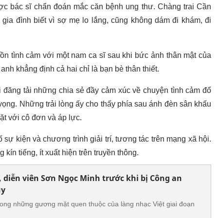
c bác sĩ chẩn đoán mắc căn bệnh ung thư. Chàng trai Cần
ia đình biết vì sợ mẹ lo lắng, cũng không dám đi khám, đi
 tình cảm với một nam ca sĩ sau khi bức ảnh thân mật của
 anh khẳng định cả hai chỉ là bạn bè thân thiết.
đăng tải những chia sẻ đầy cảm xúc về chuyện tình cảm đổ
 vọng. Những trải lòng ấy cho thấy phía sau ánh đèn sân khấu
ặt với cô đơn và áp lực.
ự kiện và chương trình giải trí, tương tác trên mạng xã hội.
kín tiếng, ít xuất hiện trên truyền thông.
, diễn viên Sơn Ngọc Minh trước khi bị Công an
úy
rong những gương mặt quen thuộc của làng nhạc Việt giai đoạn