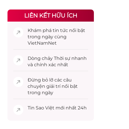
LIÊN KẾT HỮU ÍCH
Khám phá
tin tức
nổi bật
trong ngày cùng
VietNamNet
Dòng chảy
Thời sự
nhanh
và chính xác nhất
Đừng bỏ lỡ các câu
chuyện
giải trí
nổi bật
trong ngày
Tin
Sao Việt
mới nhất 24h