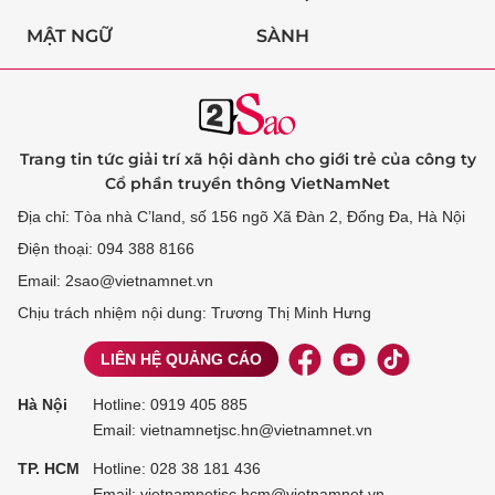
MẬT NGỮ
SÀNH
Trang tin tức giải trí xã hội dành cho giới trẻ của công ty
Cổ phần truyền thông VietNamNet
Địa chỉ: Tòa nhà C’land, số 156 ngõ Xã Đàn 2, Đống Đa, Hà Nội
Điện thoại: 094 388 8166
Email: 2sao@vietnamnet.vn
Chịu trách nhiệm nội dung: Trương Thị Minh Hưng
LIÊN HỆ QUẢNG CÁO
Hà Nội
Hotline:
0919 405 885
Email: vietnamnetjsc.hn@vietnamnet.vn
TP. HCM
Hotline:
028 38 181 436
Email: vietnamnetjsc.hcm@vietnamnet.vn