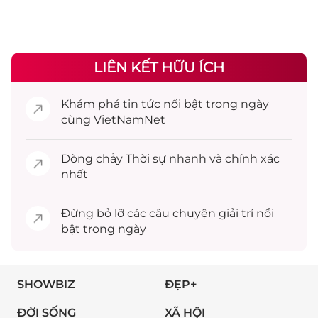
LIÊN KẾT HỮU ÍCH
Khám phá
tin tức
nổi bật trong ngày
cùng VietNamNet
Dòng chảy
Thời sự
nhanh và chính xác
nhất
Đừng bỏ lỡ các câu chuyện
giải trí
nổi
bật trong ngày
SHOWBIZ
ĐẸP+
ĐỜI SỐNG
XÃ HỘI