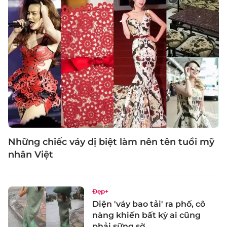
Những chiếc váy dị biệt làm nên tên tuổi mỹ
nhân Việt
Đẹp+
Diện 'váy bao tải' ra phố, cô
nàng khiến bất kỳ ai cũng
phải sững sờ