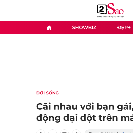
SHOWBIZ
ĐẸP+
ĐỜI SỐNG
Cãi nhau với bạn gá
động dại dột trên m