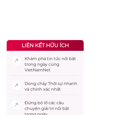
LIÊN KẾT HỮU ÍCH
Khám phá
tin tức
nổi bật
trong ngày cùng
VietNamNet
Dòng chảy
Thời sự
nhanh
và chính xác nhất
Đừng bỏ lỡ các câu
chuyện
giải trí
nổi bật
trong ngày