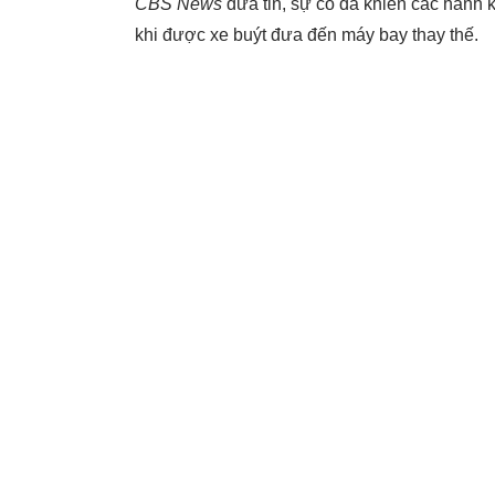
CBS News
đưa tin, sự cố đã khiến các hành 
khi được xe buýt đưa đến máy bay thay thế.