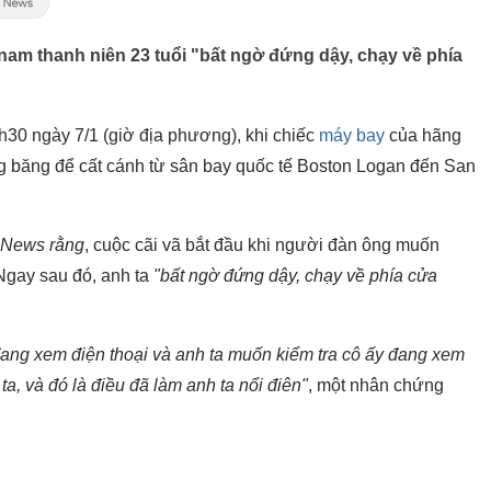
 nam thanh niên 23 tuổi "bất ngờ đứng dậy, chạy về phía
h30 ngày 7/1 (giờ địa phương), khi chiếc
máy bay
của hãng
g băng để cất cánh từ sân bay quốc tế Boston Logan đến San
News rằng
, cuộc cãi vã bắt đầu khi người đàn ông muốn
 Ngay sau đó, anh ta
"bất ngờ đứng dậy, chạy về phía cửa
 đang xem điện thoại và anh ta muốn kiểm tra cô ấy đang xem
a, và đó là điều đã làm anh ta nổi điên"
, một nhân chứng