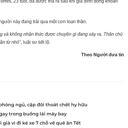
rres, 23 tuổi, đã được thả ra sau khi gia đình đóng khoản
 người này đang trải qua một cơn loạn thần.
động và không nhận thức được chuyện gì đang xảy ra. Thân chủ
hần từ nhỏ"
, luật sư tiết lộ.
Theo Người đưa tin
 phòng ngủ, cặp đôi thoát chết hy hữu
ngay trong buồng lái máy bay
i già vì đi ké xe 7 chỗ về quê ăn Tết