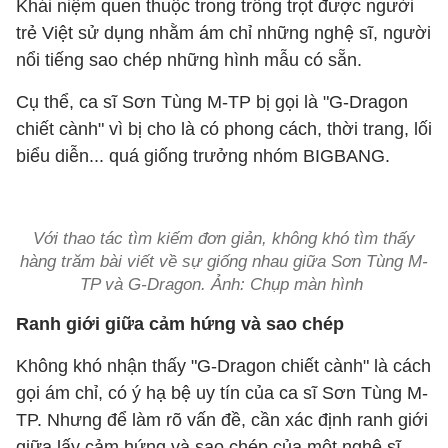
Khái niệm quen thuộc trong trồng trọt được người
trẻ Việt sử dụng nhằm ám chỉ những nghệ sĩ, người
nổi tiếng sao chép những hình mẫu có sẵn.
Cụ thể, ca sĩ Sơn Tùng M-TP bị gọi là "G-Dragon
chiết cành" vì bị cho là có phong cách, thời trang, lối
biểu diễn... quá giống trưởng nhóm BIGBANG.
Với thao tác tìm kiếm đơn giản, không khó tìm thấy
hàng trăm bài viết về sự giống nhau giữa Sơn Tùng M-
TP và G-Dragon. Ảnh: Chụp màn hình
Ranh giới giữa cảm hứng và sao chép
Không khó nhận thấy "G-Dragon chiết cành" là cách
gọi ám chỉ, có ý hạ bệ uy tín của ca sĩ Sơn Tùng M-
TP. Nhưng để làm rõ vấn đề, cần xác định ranh giới
giữa lấy cảm hứng và sao chép của một nghệ sĩ.