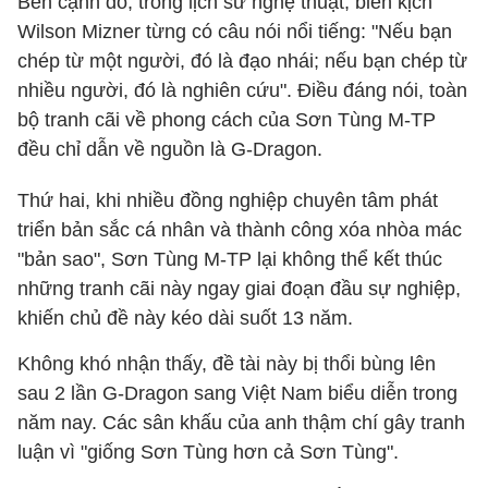
Bên cạnh đó, trong lịch sử nghệ thuật, biên kịch
Wilson Mizner từng có câu nói nổi tiếng: "Nếu bạn
chép từ một người, đó là đạo nhái; nếu bạn chép từ
nhiều người, đó là nghiên cứu". Điều đáng nói, toàn
bộ tranh cãi về phong cách của Sơn Tùng M-TP
đều chỉ dẫn về nguồn là G-Dragon.
Thứ hai, khi nhiều đồng nghiệp chuyên tâm phát
triển bản sắc cá nhân và thành công xóa nhòa mác
"bản sao", Sơn Tùng M-TP lại không thể kết thúc
những tranh cãi này ngay giai đoạn đầu sự nghiệp,
khiến chủ đề này kéo dài suốt 13 năm.
Không khó nhận thấy, đề tài này bị thổi bùng lên
sau 2 lần G-Dragon sang Việt Nam biểu diễn trong
năm nay. Các sân khấu của anh thậm chí gây tranh
luận vì "giống Sơn Tùng hơn cả Sơn Tùng".