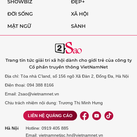
SHOWBIZ
ĐẸP+
ĐỜI SỐNG
XÃ HỘI
MẬT NGỮ
SÀNH
Trang tin tức giải trí xã hội dành cho giới trẻ của công ty
Cổ phần truyền thông VietNamNet
Địa chỉ: Tòa nhà C’land, số 156 ngõ Xã Đàn 2, Đống Đa, Hà Nội
Điện thoại: 094 388 8166
Email: 2sao@vietnamnet.vn
Chịu trách nhiệm nội dung: Trương Thị Minh Hưng
LIÊN HỆ QUẢNG CÁO
Hà Nội
Hotline:
0919 405 885
Email: vietnamnetjsc.hn@vietnamnet.vn