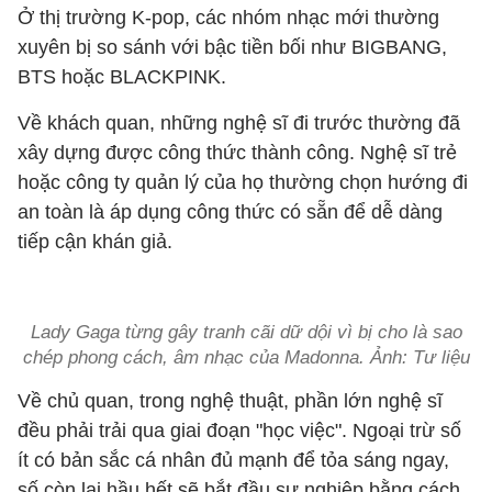
Ở thị trường K-pop, các nhóm nhạc mới thường
xuyên bị so sánh với bậc tiền bối như BIGBANG,
BTS hoặc BLACKPINK.
Về khách quan, những nghệ sĩ đi trước thường đã
xây dựng được công thức thành công. Nghệ sĩ trẻ
hoặc công ty quản lý của họ thường chọn hướng đi
an toàn là áp dụng công thức có sẵn để dễ dàng
tiếp cận khán giả.
Lady Gaga từng gây tranh cãi dữ dội vì bị cho là sao
chép phong cách, âm nhạc của Madonna. Ảnh: Tư liệu
Về chủ quan, trong nghệ thuật, phần lớn nghệ sĩ
đều phải trải qua giai đoạn "học việc". Ngoại trừ số
ít có bản sắc cá nhân đủ mạnh để tỏa sáng ngay,
số còn lại hầu hết sẽ bắt đầu sự nghiệp bằng cách