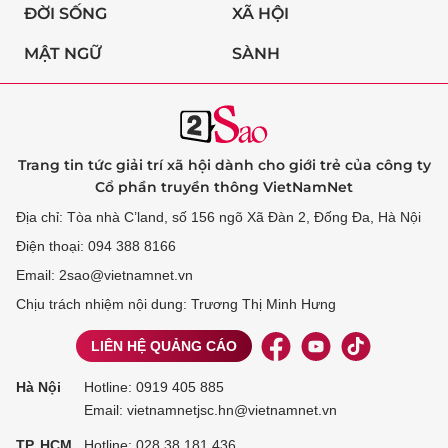
ĐỜI SỐNG
XÃ HỘI
MẬT NGỮ
SÀNH
Trang tin tức giải trí xã hội dành cho giới trẻ của công ty
Cổ phần truyền thông VietNamNet
Địa chỉ: Tòa nhà C’land, số 156 ngõ Xã Đàn 2, Đống Đa, Hà Nội
Điện thoại: 094 388 8166
Email: 2sao@vietnamnet.vn
Chịu trách nhiệm nội dung: Trương Thị Minh Hưng
LIÊN HỆ QUẢNG CÁO
Hà Nội
Hotline:
0919 405 885
Email: vietnamnetjsc.hn@vietnamnet.vn
TP. HCM
Hotline:
028 38 181 436