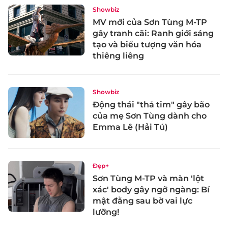
Showbiz
MV mới của Sơn Tùng M-TP
gây tranh cãi: Ranh giới sáng
tạo và biểu tượng văn hóa
thiêng liêng
Showbiz
Động thái "thả tim" gây bão
của mẹ Sơn Tùng dành cho
Emma Lê (Hải Tú)
Đẹp+
Sơn Tùng M-TP và màn 'lột
xác' body gây ngỡ ngàng: Bí
mật đằng sau bờ vai lực
lưỡng!