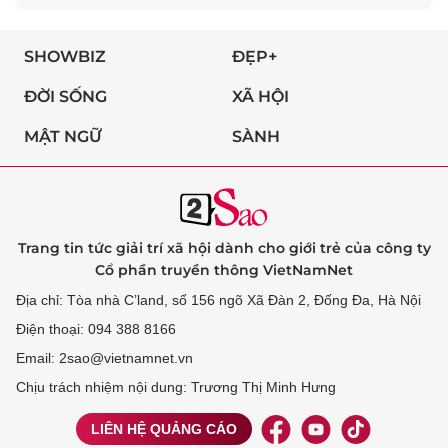
SHOWBIZ
ĐẸP+
ĐỜI SỐNG
XÃ HỘI
MẬT NGỮ
SÀNH
Trang tin tức giải trí xã hội dành cho giới trẻ của công ty
Cổ phần truyền thông VietNamNet
Địa chỉ: Tòa nhà C’land, số 156 ngõ Xã Đàn 2, Đống Đa, Hà Nội
Điện thoại: 094 388 8166
Email: 2sao@vietnamnet.vn
Chịu trách nhiệm nội dung: Trương Thị Minh Hưng
LIÊN HỆ QUẢNG CÁO