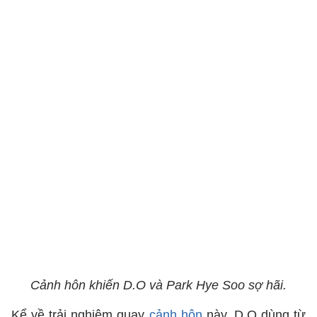
Cảnh hôn khiến D.O và Park Hye Soo sợ hãi.
Kể về trải nghiệm quay
cảnh hôn
này, D.O dùng từ