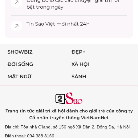
Đừng bỏ lỡ các câu chuyện
giải trí
nổi
bật trong ngày
Tin
Sao Việt
mới nhất 24h
SHOWBIZ
ĐẸP+
ĐỜI SỐNG
XÃ HỘI
MẬT NGỮ
SÀNH
Trang tin tức giải trí xã hội dành cho giới trẻ của công ty
Cổ phần truyền thông VietNamNet
Địa chỉ: Tòa nhà C’land, số 156 ngõ Xã Đàn 2, Đống Đa, Hà Nội
Điện thoại: 094 388 8166