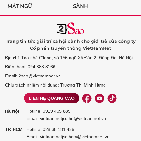
MẬT NGỮ
SÀNH
Trang tin tức giải trí xã hội dành cho giới trẻ của công ty
Cổ phần truyền thông VietNamNet
Địa chỉ: Tòa nhà C’land, số 156 ngõ Xã Đàn 2, Đống Đa, Hà Nội
Điện thoại: 094 388 8166
Email: 2sao@vietnamnet.vn
Chịu trách nhiệm nội dung: Trương Thị Minh Hưng
LIÊN HỆ QUẢNG CÁO
Hà Nội
Hotline:
0919 405 885
Email: vietnamnetjsc.hn@vietnamnet.vn
TP. HCM
Hotline:
028 38 181 436
Email: vietnamnetjsc.hcm@vietnamnet.vn