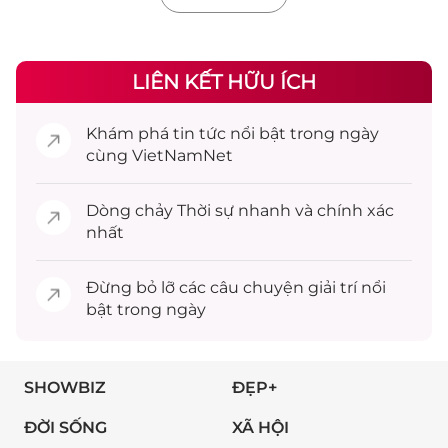
LIÊN KẾT HỮU ÍCH
Khám phá
tin tức
nổi bật trong ngày
cùng VietNamNet
Dòng chảy
Thời sự
nhanh và chính xác
nhất
Đừng bỏ lỡ các câu chuyện
giải trí
nổi
bật trong ngày
SHOWBIZ
ĐẸP+
ĐỜI SỐNG
XÃ HỘI