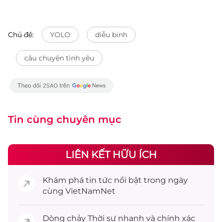
Chủ đề:
YOLO
diễu binh
câu chuyện tình yêu
Tin cùng chuyên mục
LIÊN KẾT HỮU ÍCH
Khám phá
tin tức
nổi bật trong ngày
cùng VietNamNet
Dòng chảy
Thời sự
nhanh và chính xác