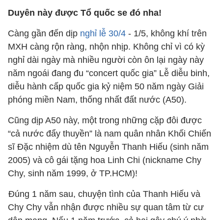
Duyên này được Tổ quốc se đó nha!
Càng gần đến dịp
nghỉ lễ 30/4
- 1/5, không khí trên
MXH càng rộn ràng, nhộn nhịp. Không chỉ vì có kỳ
nghỉ dài ngày mà nhiều người còn ôn lại ngày này
năm ngoái đang đu “concert quốc gia” Lễ diễu binh,
diễu hành cấp quốc gia kỷ niệm 50 năm ngày Giải
phóng miền Nam, thống nhất đất nước (A50).
Cũng dịp A50 này, một trong những cặp đôi được
“cả nước đẩy thuyền” là nam quân nhân Khối Chiến
sĩ Đặc nhiệm dù tên Nguyễn Thanh Hiếu (sinh năm
2005) và cô gái tặng hoa Linh Chi (nickname Chy
Chy, sinh năm 1999, ở TP.HCM)!
Đúng 1 năm sau, chuyện tình của Thanh Hiếu và
Chy Chy vẫn nhận được nhiều sự quan tâm từ cư