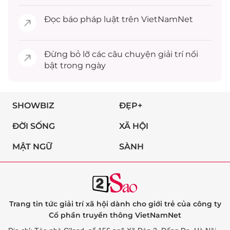
Đọc
báo pháp luật
trên VietNamNet
Đừng bỏ lỡ các câu chuyện
giải trí
nổi
bật trong ngày
SHOWBIZ
ĐẸP+
ĐỜI SỐNG
XÃ HỘI
MẬT NGỮ
SÀNH
Trang tin tức giải trí xã hội dành cho giới trẻ của công ty
Cổ phần truyền thông VietNamNet