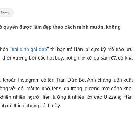
có quyền được làm đẹp theo cách mình muốn, không
khóa "
trai xinh gái đẹp
" thì bạn trẻ Hàn lại cực kỳ mê trào lưu
 khởi xướng bởi các hot boy, hot girl ở xứ củ sâm đã có khá
ài khoản Instagram có tên Trần Đức Bo. Anh chàng luôn xuất
ng với đôi mắt to nhờ lens, da trắng, gương mặt đánh khối
hiến nhiều người liên tưởng ít nhiều tới các Ulzzang Hàn
h rất thích phong cách này.