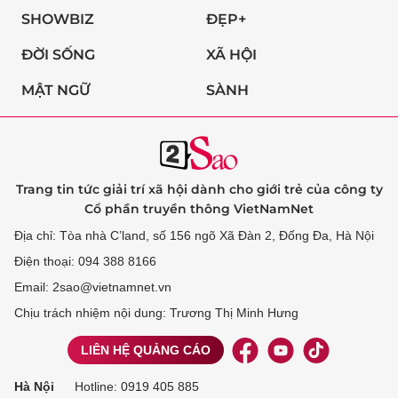
SHOWBIZ
ĐẸP+
ĐỜI SỐNG
XÃ HỘI
MẬT NGỮ
SÀNH
Trang tin tức giải trí xã hội dành cho giới trẻ của công ty
Cổ phần truyền thông VietNamNet
Địa chỉ: Tòa nhà C’land, số 156 ngõ Xã Đàn 2, Đống Đa, Hà Nội
Điện thoại: 094 388 8166
Email: 2sao@vietnamnet.vn
Chịu trách nhiệm nội dung: Trương Thị Minh Hưng
LIÊN HỆ QUẢNG CÁO
Hà Nội
Hotline:
0919 405 885