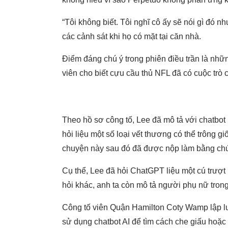
“Tôi không biết. Tôi nghĩ cô ấy sẽ nói gì đó n
các cảnh sát khi họ có mặt tại căn nhà.
Điểm đáng chú ý trong phiên điều trần là nhữ
viên cho biết cựu cầu thủ NFL đã có cuộc trò
Theo hồ sơ công tố, Lee đã mô tả với chatbot
hỏi liệu một số loại vết thương có thể trông 
chuyện này sau đó đã được nộp làm bằng chứn
Cụ thể, Lee đã hỏi ChatGPT liệu một cú trượt
hỏi khác, anh ta còn mô tả người phụ nữ trong 
Công tố viên Quận Hamilton Coty Wamp lập luậ
sử dụng chatbot AI để tìm cách che giấu hoặc l