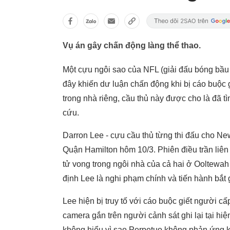
Vụ án gây chấn động làng thể thao.
Một cựu ngôi sao của NFL (giải đấu bóng bầu 
đây khiến dư luận chấn động khi bị cáo buộc 
trong nhà riêng, cầu thủ này được cho là đã 
cứu.
Darron Lee - cựu cầu thủ từng thi đấu cho New 
Quận Hamilton hôm 10/3. Phiên điều trần liên
tử vong trong ngôi nhà của cả hai ở Ooltewah 
định Lee là nghi phạm chính và tiến hành bắt 
Lee hiện bị truy tố với cáo buộc giết người cấp
camera gắn trên người cảnh sát ghi lại tại hi
không hiểu vì sao Perpetuo không phản ứng kh