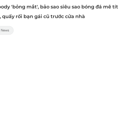
ody 'bỏng mắt', bảo sao siêu sao bóng đá mê tít
n, quấy rối bạn gái cũ trước cửa nhà