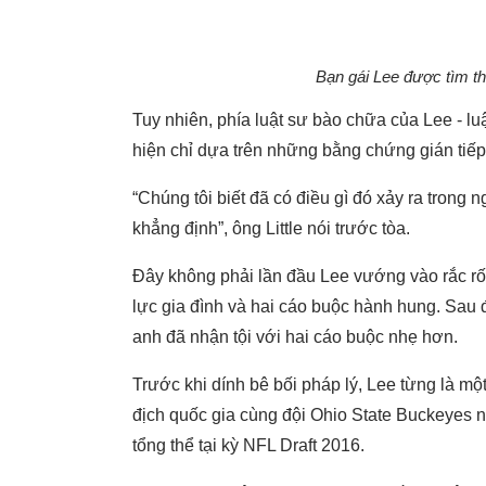
Bạn gái Lee được tìm th
Tuy nhiên, phía luật sư bào chữa của Lee - luậ
hiện chỉ dựa trên những bằng chứng gián tiếp
“Chúng tôi biết đã có điều gì đó xảy ra trong 
khẳng định”, ông Little nói trước tòa.
Đây không phải lần đầu Lee vướng vào rắc rối
lực gia đình và hai cáo buộc hành hung. Sau đ
anh đã nhận tội với hai cáo buộc nhẹ hơn.
Trước khi dính bê bối pháp lý, Lee từng là mộ
địch quốc gia cùng đội
Ohio State Buckeyes
n
tổng thể tại kỳ NFL Draft 2016.