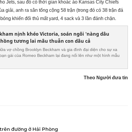
cho Jets, sau đó có thời gian khoác áo
Kansas City Chiefs
giải, anh ra sân tổng cộng 58 trận (trong đó có 38 trận đá
 bóng khiến đối thủ mất yard, 4 sack và 3 lần đánh chặn.
kham nịnh khéo Victoria, soán ngôi 'nàng dâu
chồng tương lai mâu thuẫn con dâu cả
iữa vợ chồng Brooklyn Beckham và gia đình đại diện cho sự xa
– bạn gái của Romeo Beckham lại đang nổi lên như một hình mẫu
Theo Người đưa tin
i trên đường ở Hải Phòng