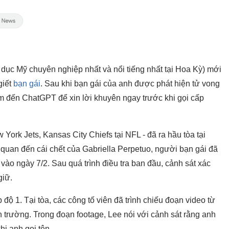
dục Mỹ chuyên nghiệp nhất và nổi tiếng nhất tại Hoa Kỳ) mới
giết
bạn gái
. Sau khi bạn gái của anh được phát hiện tử vong
tìm đến ChatGPT để xin lời khuyên ngay trước khi gọi cấp
York Jets, Kansas City Chiefs tại NFL - đã ra hầu tòa tại
 quan đến cái chết của Gabriella Perpetuo, người bạn gái đã
vào ngày 7/2. Sau quá trình điều tra ban đầu, cảnh sát xác
giữ.
 độ 1. Tại tòa, các công tố viên đã trình chiếu đoạn video từ
ện trường. Trong đoạn footage, Lee nói với cảnh sát rằng anh
i anh gọi tên.