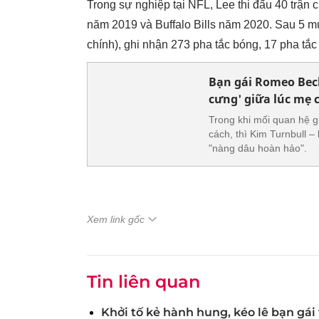
Trong sự nghiệp tại NFL, Lee thi đấu 40 trận 
năm 2019 và
Buffalo Bills
năm 2020. Sau 5 mùa 
chính), ghi nhận 273 pha tắc bóng, 17 pha tắc
Bạn gái Romeo Bec
cưng' giữa lúc mẹ 
Trong khi mối quan hệ g
cách, thì Kim Turnbull 
"nàng dâu hoàn hảo".
Xem link gốc
Tin liên quan
Khởi tố kẻ hành hung, kéo lê bạn gá