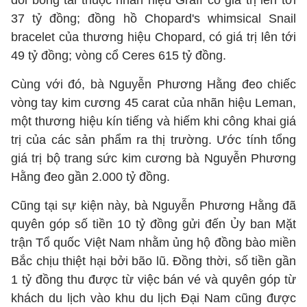
đôi bông tai thuộc nhãn hiệu Graff có giá trị lên tới
37 tỷ đồng; đồng hồ Chopard's whimsical Snail
bracelet của thương hiệu Chopard, có giá trị lên tới
49 tỷ đồng; vòng cổ Ceres 615 tỷ đồng.
Cùng với đó, bà Nguyễn Phương Hằng đeo chiếc
vòng tay kim cương 45 carat của nhãn hiệu Leman,
một thương hiệu kín tiếng và hiếm khi công khai giá
trị của các sản phẩm ra thị trường. Ước tính tổng
giá trị bộ trang sức kim cương bà Nguyễn Phương
Hằng đeo gần 2.000 tỷ đồng.
Cũng tại sự kiện này, bà Nguyễn Phương Hằng đã
quyên góp số tiền 10 tỷ đồng gửi đến Ủy ban Mặt
trận Tổ quốc Việt Nam nhằm ủng hộ đồng bào miền
Bắc chịu thiệt hại bởi bão lũ. Đồng thời, số tiền gần
1 tỷ đồng thu được từ việc bán vé và quyên góp từ
khách du lịch vào khu du lịch Đại Nam cũng được