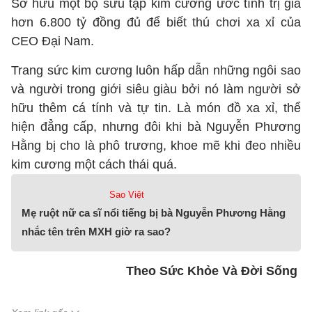
Sở hữu một bộ sưu tập kim cương ước tính trị giá
hơn 6.800 tỷ đồng đủ để biết thú chơi xa xỉ của
CEO Đại Nam.
Trang sức kim cương luôn hấp dẫn những ngôi sao
và người trong giới siêu giàu bởi nó làm người sở
hữu thêm cá tính và tự tin. Là món đồ xa xỉ, thể
hiện đẳng cấp, nhưng đôi khi bà Nguyễn Phương
Hằng bị cho là phô trương, khoe mẽ khi đeo nhiều
kim cương một cách thái quá.
Sao Việt
Mẹ ruột nữ ca sĩ nổi tiếng bị bà Nguyễn Phương Hằng
nhắc tên trên MXH giờ ra sao?
Theo Sức Khỏe Và Đời Sống