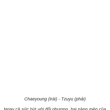
Chaeyoung (trái) - Tzuyu (phải)
Ngay cả sức hút với đối phương, hai nàng mèo của