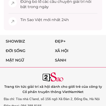
Đừng bỏ lỡ các câu chuyện
giải trí
nổi
bật trong ngày
Tin
Sao Việt
mới nhất 24h
SHOWBIZ
ĐẸP+
ĐỜI SỐNG
XÃ HỘI
MẬT NGỮ
SÀNH
Trang tin tức giải trí xã hội dành cho giới trẻ của công ty
Cổ phần truyền thông VietNamNet
Địa chỉ: Tòa nhà C’land, số 156 ngõ Xã Đàn 2, Đống Đa, Hà Nội
Điện thoại: 094 388 8166