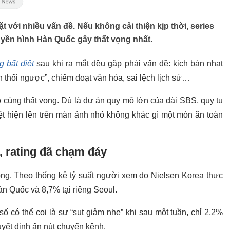
 với nhiều vấn đề. Nếu không cải thiện kịp thời, series
uyền hình Hàn Quốc gây thất vọng nhất.
 bất diệt
sau khi ra mắt đều gặp phải vấn đề: kịch bản nhạt
èn thổi ngược”, chiếm đoạt văn hóa, sai lệch lịch sử…
ô cùng thất vọng. Dù là dự án quy mô lớn của đài SBS, quy tụ
ệt hiện lên trên màn ảnh nhỏ không khác gì một món ăn toàn
 rating đã chạm đáy
óng. Theo thống kê tỷ suất người xem do Nielsen Korea thực
Hàn Quốc và 8,7% tại riêng Seoul.
ố có thể coi là sự “sụt giảm nhẹ” khi sau một tuần, chỉ 2,2%
yết định ấn nút chuyển kênh.