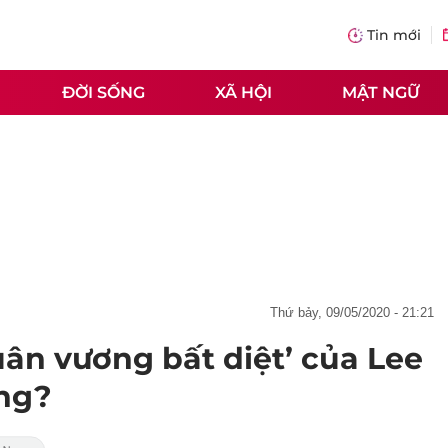
Tin mới
ĐỜI SỐNG
XÃ HỘI
MẬT NGỮ
thứ bảy, 09/05/2020 - 21:21
ân vương bất diệt’ của Lee
ọng?