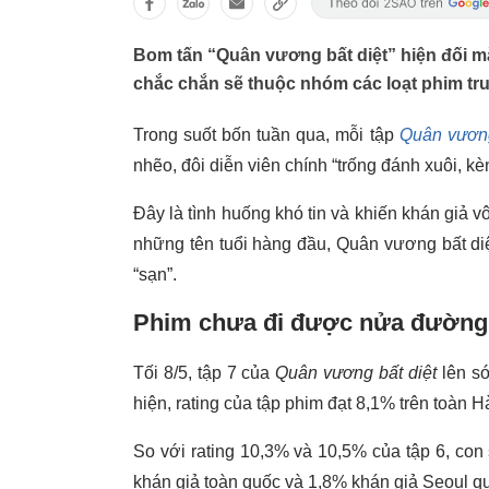
Bom tấn “Quân vương bất diệt” hiện đối mặt
chắc chắn sẽ thuộc nhóm các loạt phim tr
Trong suốt bốn tuần qua, mỗi tập
Quân vương
nhẽo, đôi diễn viên chính “trống đánh xuôi, k
Đây là tình huống khó tin và khiến khán giả v
những tên tuổi hàng đầu, Quân vương bất di
“sạn”.
Phim chưa đi được nửa đường,
Tối 8/5, tập 7 của
Quân vương bất diệt
lên s
hiện, rating của tập phim đạt 8,1% trên toàn 
So với rating 10,3% và 10,5% của tập 6, con s
khán giả toàn quốc và 1,8% khán giả Seoul qu