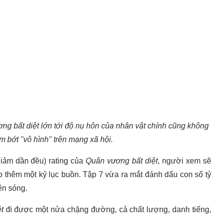
g bất diệt lớn tới độ nụ hôn của nhân vật chính cũng không
m bớt "vô hình" trên mạng xã hội.
giảm dần đều) rating của
Quân vương bất diệt
, người xem sẽ
p thêm một kỷ lục buồn. Tập 7 vừa ra mắt đánh dấu con số tỷ
ên sóng.
t
đi được một nửa chặng đường, cả chất lượng, danh tiếng,