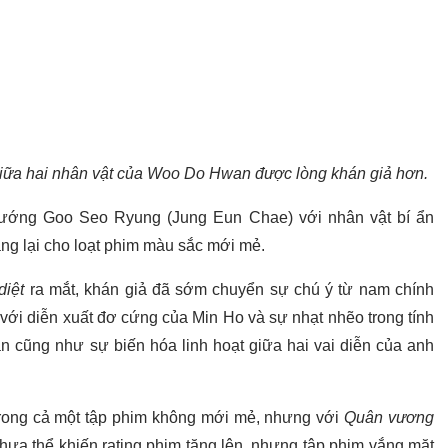
 giữa hai nhân vật của Woo Do Hwan được lòng khán giả hơn.
 tướng Goo Seo Ryung (Jung Eun Chae) với nhân vật bí ẩn
ng lại cho loạt phim màu sắc mới mẻ.
diệt
ra mắt, khán giả đã sớm chuyển sự chú ý từ nam chính
i diễn xuất đơ cứng của Min Ho và sự nhạt nhẽo trong tính
cũng như sự biến hóa linh hoạt giữa hai vai diễn của anh
trong cả một tập phim không mới mẻ, nhưng với
Quân vương
chưa thể khiến rating phim tăng lên, nhưng tập phim vắng mặt