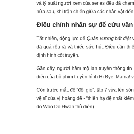
và tỷ suất người xem của series đều đã chạm 
nửa sau, khi trận chiến giữa các nhân vật đến 
Điều chỉnh nhân sự để cứu vãn
Tất nhiên, động lực để
Quân vương bất diệt
đã quá rệu rã và thiếu sức hút. Điều cần thiế
định hình cốt truyện.
Gần đây, người hâm mộ lan truyền thông tin
diễn của bộ phim truyền hình Hi Bye, Mama! vừa
Còn trước mắt, để “đổi gió”, tập 7 vừa lên só
vệ sĩ của vị hoàng đế - “thiên hạ đệ nhất kiế
do Woo Do Hwan thủ diễn).