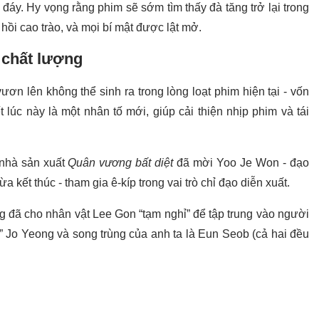
đáy. Hy vọng rằng phim sẽ sớm tìm thấy đà tăng trở lại trong
hồi cao trào, và mọi bí mật được lật mở.
 chất lượng
vươn lên không thể sinh ra trong lòng loạt phim hiện tại - vốn
t lúc này là một nhân tố mới, giúp cải thiện nhịp phim và tái
 nhà sản xuất
Quân vương bất diệt
đã mời Yoo Je Won - đạo
 kết thúc - tham gia ê-kíp trong vai trò chỉ đạo diễn xuất.
ng đã cho nhân vật Lee Gon “tạm nghỉ” để tập trung vào người
m” Jo Yeong và song trùng của anh ta là Eun Seob (cả hai đều