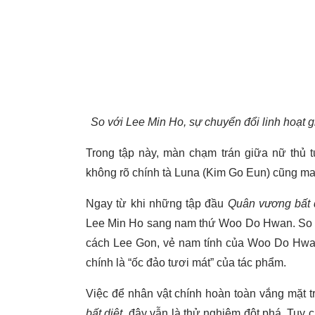
So với Lee Min Ho, sự chuyển đổi linh hoạt
Trong tập này, màn chạm trán giữa nữ thủ
không rõ chính tà Luna (Kim Go Eun) cũng ma
Ngay từ khi những tập đầu
Quân vương bất 
Lee Min Ho sang nam thứ Woo Do Hwan. So vớ
cách Lee Gon, vẻ nam tính của Woo Do Hwan 
chính là “ốc đảo tươi mát” của tác phẩm.
Việc để nhân vật chính hoàn toàn vắng mặt 
bất diệt
, đây vẫn là thử nghiệm đột phá. Tuy 