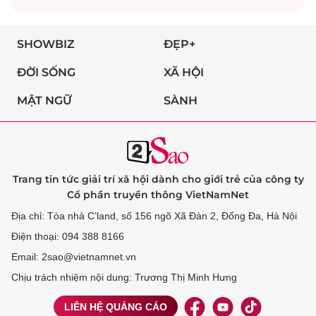
SHOWBIZ
ĐẸP+
ĐỜI SỐNG
XÃ HỘI
MẬT NGỮ
SÀNH
Trang tin tức giải trí xã hội dành cho giới trẻ của công ty
Cổ phần truyền thông VietNamNet
Địa chỉ: Tòa nhà C’land, số 156 ngõ Xã Đàn 2, Đống Đa, Hà Nội
Điện thoại: 094 388 8166
Email: 2sao@vietnamnet.vn
Chịu trách nhiệm nội dung: Trương Thị Minh Hưng
LIÊN HỆ QUẢNG CÁO