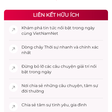
LIÊN KẾT HỮU ÍCH
Khám phá
tin tức
nổi bật trong ngày
cùng VietNamNet
Dòng chảy
Thời sự
nhanh và chính xác
nhất
Đừng bỏ lỡ các câu chuyện
giải trí
nổi
bật trong ngày
Nơi chia sẻ những câu chuyện,
tâm sự
đời thường
Chia sẻ
tâm sự
tình yêu, gia đình