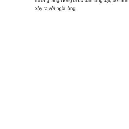
trưởng làng Hong là do dân làng đặt, bởi anh 
xảy ra với ngôi làng.