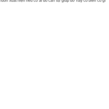
luôn xuất hiện nếu có ai đó cần sự giúp đỡ hay có biến cố gì