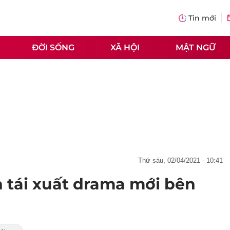
Tin mới
ĐỜI SỐNG
XÃ HỘI
MẬT NGỮ
thứ sáu, 02/04/2021 - 10:41
h tái xuất drama mới bên