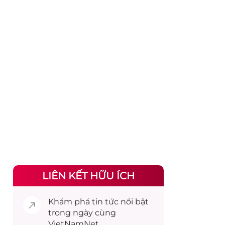
LIÊN KẾT HỮU ÍCH
Khám phá
tin tức
nổi bật
trong ngày cùng
VietNamNet