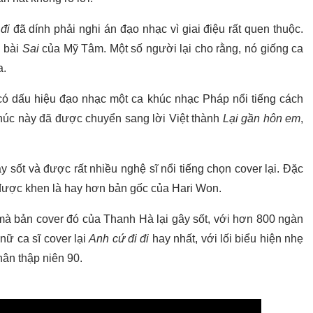
đi
đã dính phải nghi án đạo nhạc vì giai điệu rất quen thuộc.
 bài
Sai
của Mỹ Tâm. Một số người lại cho rằng, nó giống ca
a.
có dấu hiệu đạo nhạc một ca khúc nhạc Pháp nổi tiếng cách
húc này đã được chuyển sang lời Việt thành
Lại gần hôn em
,
 sốt và được rất nhiều nghệ sĩ nổi tiếng chọn cover lại. Đặc
u được khen là hay hơn bản gốc của Hari Won.
 mà bản cover đó của Thanh Hà lại gây sốt, với hơn 800 ngàn
nữ ca sĩ cover lại
Anh cứ đi đi
hay nhất, với lối biểu hiện nhẹ
hân thập niên 90.