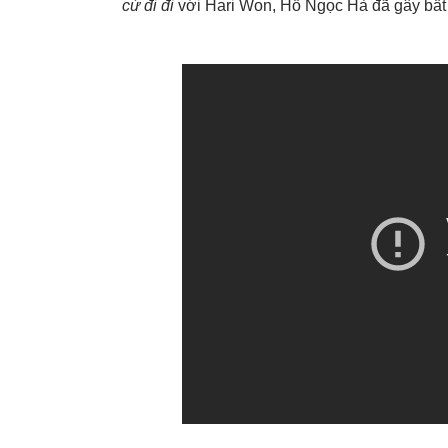
cứ đi đi
với Hari Won, Hồ Ngọc Hà đã gây bất