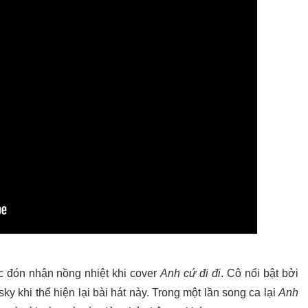
c đón nhận nồng nhiệt khi cover
Anh cứ đi đi
. Cô nổi bật bởi
ky khi thể hiện lại bài hát này. Trong một lần song ca lại
Anh