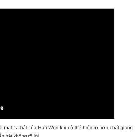
ề mặt ca hát của Hari Won khi cô thể hiện rõ hơn chất giọng
ẫn hát không rõ lời.