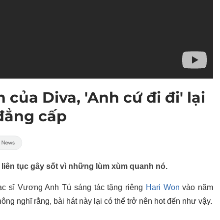
 của Diva, 'Anh cứ đi đi' lại
 đẳng cấp
" liên tục gây sốt vì những lùm xùm quanh nó.
ạc sĩ Vương Anh Tú sáng tác tặng riêng
Hari Won
vào năm
ng nghĩ rằng, bài hát này lại có thể trở nên hot đến như vậy.