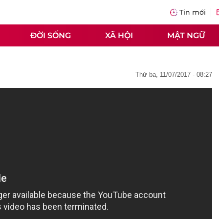
Tin mới
ĐỜI SỐNG
XÃ HỘI
MẬT NGỮ
thứ ba, 11/07/2017 - 08:27