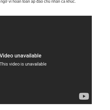
 ngờ vì hoàn toàn áp đảo chủ nhân ca khúc.