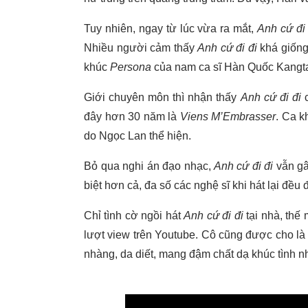
Tuy nhiên, ngay từ lúc vừa ra mắt,
Anh cứ đi 
Nhiều người cảm thấy
Anh cứ đi đi
khá giống
khúc
Persona
của nam ca sĩ Hàn Quốc Kangt
Giới chuyên môn thì nhận thấy
Anh cứ đi đi
đây hơn 30 năm là
Viens M’Embrasser
. Ca k
do Ngọc Lan thể hiện.
Bỏ qua nghi án đạo nhạc,
Anh cứ đi đi
vẫn gây
biệt hơn cả, đa số các nghệ sĩ khi hát lại đề
Chỉ tình cờ ngồi hát
Anh cứ đi đi
tại nhà, thế
lượt view trên Youtube. Cô cũng được cho là 
nhàng, da diết, mang đậm chất dạ khúc tình n