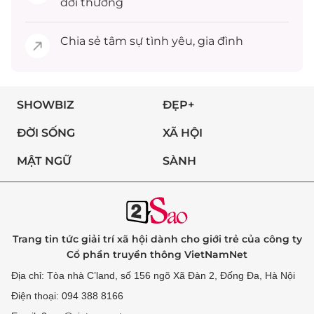
đời thường
Chia sẻ
tâm sự
tình yêu, gia đình
SHOWBIZ
ĐẸP+
ĐỜI SỐNG
XÃ HỘI
MẬT NGỮ
SÀNH
Trang tin tức giải trí xã hội dành cho giới trẻ của công ty
Cổ phần truyền thông VietNamNet
Địa chỉ: Tòa nhà C’land, số 156 ngõ Xã Đàn 2, Đống Đa, Hà Nội
Điện thoại: 094 388 8166