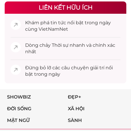
LIÊN KẾT HỮU ÍCH
Khám phá
tin tức
nổi bật trong ngày
cùng VietNamNet
Dòng chảy
Thời sự
nhanh và chính xác
nhất
Đừng bỏ lỡ các câu chuyện
giải trí
nổi
bật trong ngày
SHOWBIZ
ĐẸP+
ĐỜI SỐNG
XÃ HỘI
MẬT NGỮ
SÀNH