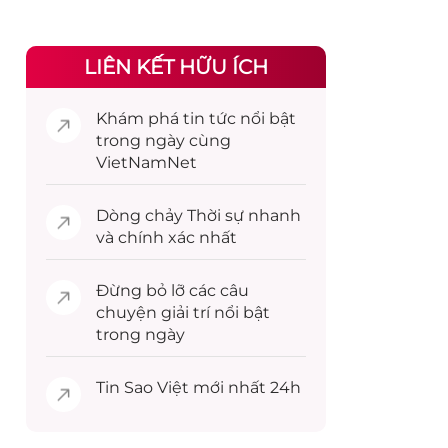
LIÊN KẾT HỮU ÍCH
Khám phá
tin tức
nổi bật
trong ngày cùng
VietNamNet
Dòng chảy
Thời sự
nhanh
và chính xác nhất
Đừng bỏ lỡ các câu
chuyện
giải trí
nổi bật
trong ngày
Tin
Sao Việt
mới nhất 24h