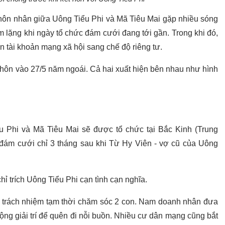
c hôn nhân giữa Uông Tiểu Phi và Mã Tiêu Mai gặp nhiều sóng
 lặng khi ngày tổ chức đám cưới đang tới gần. Trong khi đó,
 tài khoản mạng xã hội sang chế độ riêng tư.
 hôn vào 27/5 năm ngoái. Cả hai xuất hiện bên nhau như hình
u Phi và Mã Tiêu Mai sẽ được tổ chức tại Bắc Kinh (Trung
 đám cưới chỉ 3 tháng sau khi Từ Hy Viên - vợ cũ của Uông
ỉ trích Uông Tiểu Phi cạn tình cạn nghĩa.
 trách nhiệm tạm thời chăm sóc 2 con. Nam doanh nhân đưa
động giải trí để quên đi nỗi buồn. Nhiều cư dân mạng cũng bắt