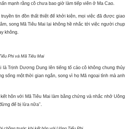
nhấn mạnh rằng cô chưa bao giờ làm tiếp viên ở Ma Cao.
uyền tin đồn thất thiệt để khởi kiện, mọi việc đã được giao
dâm, song Mã Tiêu Mai lại không hề nhắc tới việc người chụp
ay không.
iểu Phi và Mã Tiêu Mai
i là Trịnh Dương Dung lên tiếng tố cáo cô không chung thủy
ng sống một thời gian ngắn, song vì họ Mã ngoại tình mà anh
 kết hôn với Mã Tiêu Mai làm bằng chứng và nhắc nhở Uông
đừng để bị lừa nữa".
i chồng trước khi kết hôn với Uông Tiểu Phi