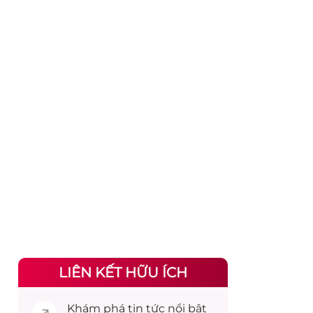
LIÊN KẾT HỮU ÍCH
Khám phá
tin tức
nổi bật