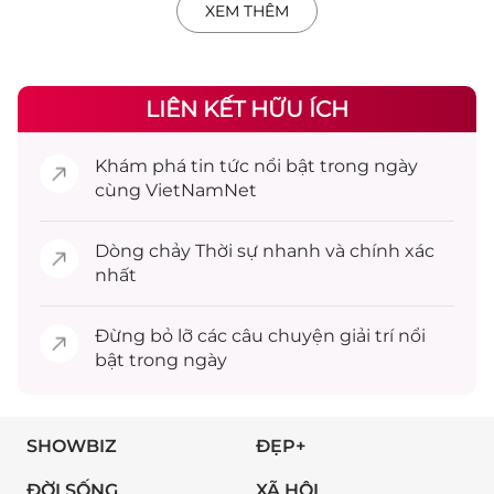
XEM THÊM
LIÊN KẾT HỮU ÍCH
Khám phá
tin tức
nổi bật trong ngày
cùng VietNamNet
Dòng chảy
Thời sự
nhanh và chính xác
nhất
Đừng bỏ lỡ các câu chuyện
giải trí
nổi
bật trong ngày
SHOWBIZ
ĐẸP+
ĐỜI SỐNG
XÃ HỘI