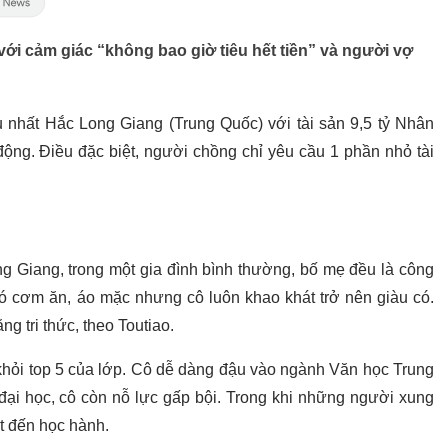
ới cảm giác “không bao giờ tiêu hết tiền” và người vợ
u nhất Hắc Long Giang (Trung Quốc) với tài sản 9,5 tỷ Nhân
động. Điều đặc biệt, người chồng chỉ yêu cầu 1 phần nhỏ tài
ng Giang, trong một gia đình bình thường, bố mẹ đều là công
ó cơm ăn, áo mặc nhưng cô luôn khao khát trở nên giàu có.
g tri thức, theo Toutiao.
 khỏi top 5 của lớp. Cô dễ dàng đậu vào ngành Văn học Trung
ại học, cô còn nỗ lực gấp bội. Trong khi những người xung
ết đến học hành.