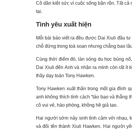
Cô dần kiệt sức vì cuộc sống bận rộn. Tất cả 
tại.
Tình yêu xuất hiện
Mỗi bài báo viết ra đều được Dai Xiuli đầu t
chỗ đứng trong toà soạn nhưng chẳng bao lâu
Cùng thời điểm đó, làn sóng du học bùng nổ,
Dai Xiuli đến Anh và nhận ra mình còn rất ít t
thầy dạy toán Tony Hawken.
Tony Hawken xuất thân trong một gia đình qu
anh không thích tính cách “táo bạo và thẳng t
cô vui vẻ, hào phóng, không hề giả tạo.
Hai người sớm nảy sinh tình cảm với nhau, khô
và đổi tên thành Xiuli Hawken. Hai người y