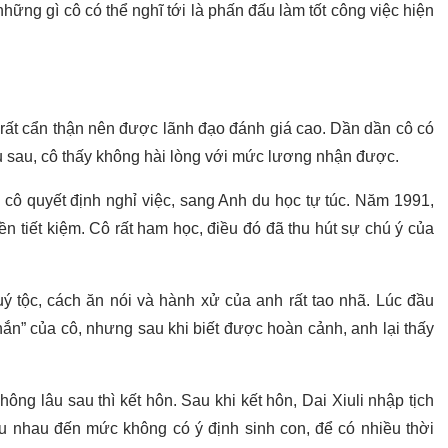
những gì cô có thể nghĩ tới là phấn đấu làm tốt công việc hiện
ư rất cẩn thận nên được lãnh đạo đánh giá cao. Dần dần cô có
 sau, cô thấy không hài lòng với mức lương nhận được.
 cô quyết định nghỉ việc, sang Anh du học tự túc. Năm 1991,
iền tiết kiệm. Cô rất ham học, điều đó đã thu hút sự chú ý của
ý tộc, cách ăn nói và hành xử của anh rất tao nhã. Lúc đầu
hắn” của cô, nhưng sau khi biết được hoàn cảnh, anh lại thấy
ng lâu sau thì kết hôn. Sau khi kết hôn, Dai Xiuli nhập tịch
êu nhau đến mức không có ý định sinh con, để có nhiều thời