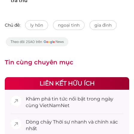
trả thù
Chủ đề:
ly hôn
ngoại tình
gia đình
Tin cùng chuyên mục
LIÊN KẾT HỮU ÍCH
Khám phá
tin tức
nổi bật trong ngày
cùng VietNamNet
Dòng chảy
Thời sự
nhanh và chính xác
nhất