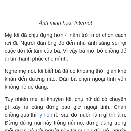
Ảnh minh họa: Internet
Mẹ tôi đã chịu đựng hơn 4 năm trời mới chọn cách
rời đi. Người đàn ông đó đến như ánh sáng soi rọi
cuộc đời tối tăm của bà. Vì vậy bà mới bỏ chồng để
đi tìm hạnh phúc cho mình.
Nghe mẹ nói, tôi biết bà đã có khoảng thời gian khó
khăn đến dường nào. Đàn bà chọn ngoại tình vốn
không hề dễ dàng.
Tuy nhiên mẹ lại khuyên tôi, phụ nữ dù có chuyện
gì xảy ra cũng đừng bao giờ ngoại tình. Chán
chồng quá thì
ly hôn
rồi sau đó muốn làm gì thì làm.
Đừng đứng núi này trông núi nọ, đừng đang trong
mối quan hệ với người này lại đi dan díu với người