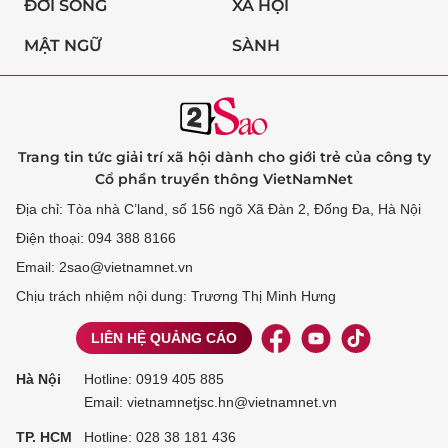
ĐỜI SỐNG
XÃ HỘI
MẬT NGỮ
SÀNH
Trang tin tức giải trí xã hội dành cho giới trẻ của công ty
Cổ phần truyền thông VietNamNet
Địa chỉ: Tòa nhà C’land, số 156 ngõ Xã Đàn 2, Đống Đa, Hà Nội
Điện thoại: 094 388 8166
Email: 2sao@vietnamnet.vn
Chịu trách nhiệm nội dung: Trương Thị Minh Hưng
LIÊN HỆ QUẢNG CÁO
Hà Nội
Hotline:
0919 405 885
Email: vietnamnetjsc.hn@vietnamnet.vn
TP. HCM
Hotline:
028 38 181 436