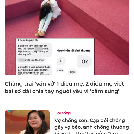
Chàng trai 'văn vở' 1 điều mẹ, 2 điều mẹ viết
bài sớ dài chia tay người yêu vì 'cắm sừng'
Đời sống
Vợ chồng son: Cặp đôi chồng
gầy vợ béo, anh chồng thường
bị vợ 'hạ thủ' lúc nửa đêm