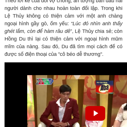
Theo lời kể của đôi vợ chồng, ấn tượng ban đầu hai
người dành cho nhau hoàn toàn đối lập. Trong khi
Lệ Thủy không có thiện cảm với một anh chàng
ngoại hình gầy gò, ốm yếu:
“Lúc đó nhìn anh thấy
ghét lắm, còn để hàm râu dê
”, Lệ Thủy chia sẻ; còn
Hồng Du thì lại có thiện cảm với ngoại hình mũm
mĩm của nàng. Sau đó, Du đã tìm mọi cách để có
được số điện thoại của "cô béo dễ thương".